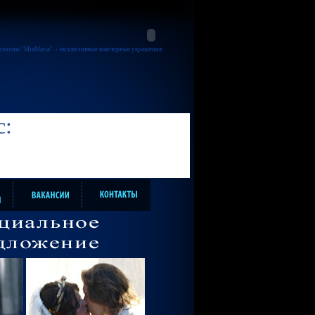
газины "MiaMaria"
- эксклюзивные ювелирные украшения
с: