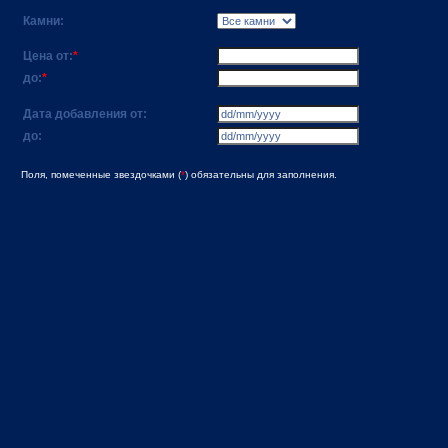
Камни:
Цена от:
*
до:
*
Дата добавления от:
до:
Поля, помеченные звездочками (
*
) обязательны для заполнения.