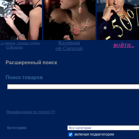
Коллекция
 и сувениры, столовое серебро
ВОЙТИ...
G.Raspini
от Ciaravolo
Расширенный поиск
Поиск товаров
Рекомендации по поиску
[?]
Категории:
включая подкатегории