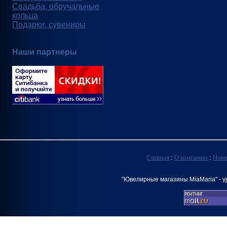
Свадьба, обручальные
кольца
Подарки, сувениры
Наши партнеры
Главная
:
О компании
:
Нов
"Ювелирные магазины MiaMaria" -
у