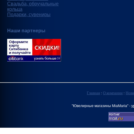
Свадьба, обручальные
кольца
Подарки, сувениры
Наши партнеры
Главная
:
О компании
:
Нов
"Ювелирные магазины MiaMaria" -
у