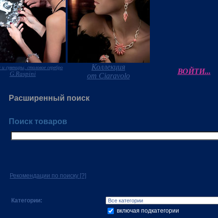
Коллекция
 и сувениры, столовое серебро
ВОЙТИ...
G.Raspini
от Ciaravolo
Расширенный поиск
Поиск товаров
Рекомендации по поиску
[?]
Категории:
включая подкатегории