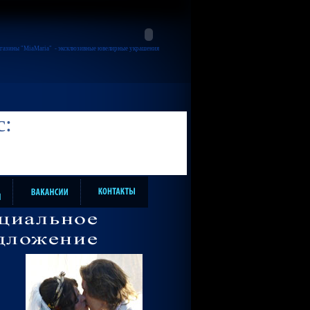
газины "MiaMaria"
- эксклюзивные ювелирные украшения
с: