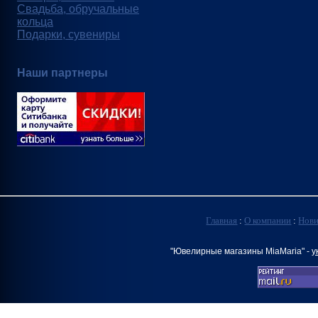
Свадьба, обручальные
кольца
Подарки, сувениры
Наши партнеры
Главная
:
О компании
:
Нов
"Ювелирные магазины MiaMaria" -
у