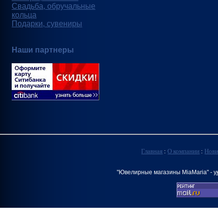
Свадьба, обручальные
кольца
Подарки, сувениры
Наши партнеры
Главная
:
О компании
:
Нов
"Ювелирные магазины MiaMaria" -
у