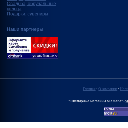
Свадьба, обручальные
кольца
Подарки, сувениры
Наши партнеры
Главная
:
О компании
:
Нов
"Ювелирные магазины MiaMaria" -
у