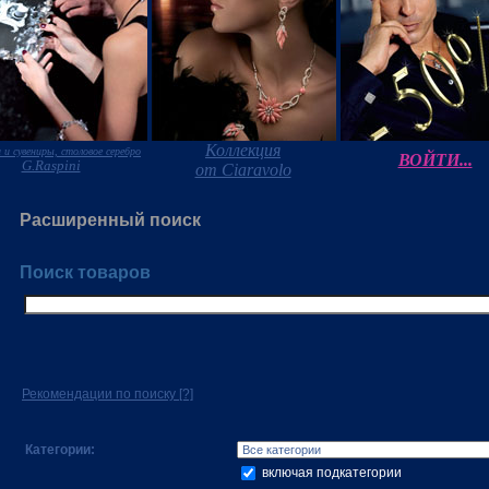
Коллекция
 и сувениры, столовое серебро
ВОЙТИ...
G.Raspini
от Ciaravolo
Расширенный поиск
Поиск товаров
Рекомендации по поиску
[?]
Категории:
включая подкатегории