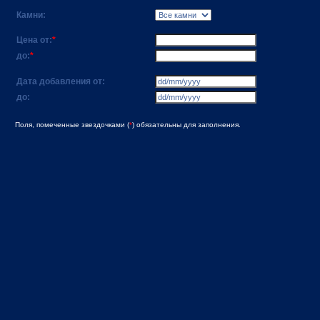
Камни:
Цена от:
*
до:
*
Дата добавления от:
до:
Поля, помеченные звездочками (
*
) обязательны для заполнения.