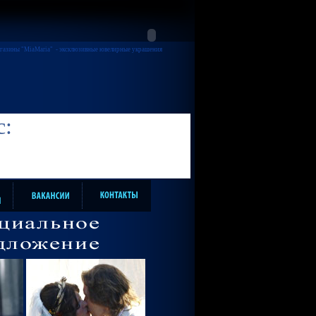
газины "MiaMaria"
- эксклюзивные ювелирные украшения
с: