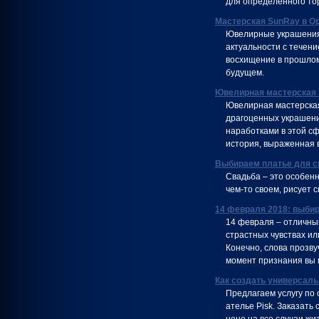
для определенного тор
Мастерская SunRay в О
Ювелирные украшения 
актуальности с течен
восхищение в прошлом
будущем.
Ювелирная мастерская
Ювелирная мастерская
драгоценных украшени
наработками в этой сф
история, выраженная в
Выбираем платье для с
Свадьба – это особен
чем-то своем, рисует 
14 февраля 2018: выби
14 февраля – отличный
страстных чувствах ил
Конечно, слова прозву
момент признания вы 
Как создать универсаль
Предлагаем услугу по
ателье Pisk. Заказать