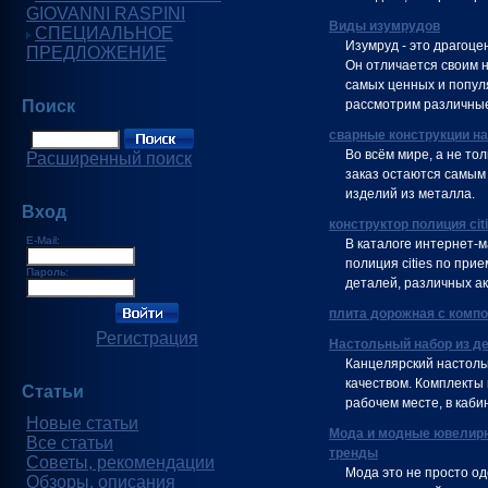
GIOVANNI RASPINI
Виды изумрудов
СПЕЦИАЛЬНОЕ
Изумруд - это драгоце
ПРЕДЛОЖЕНИЕ
Он отличается своим 
самых ценных и попул
Поиск
рассмотрим различные
сварные конструкции на
Во всём мире, а не тол
Расширенный поиск
заказ остаются самым
изделий из металла.
Вход
конструктор полиция cit
E-Mail:
В каталоге интернет-
полиция cities по при
Пароль:
деталей, различных ак
плита дорожная с комп
Регистрация
Настольный набор из д
Канцелярский настоль
качеством. Комплекты
Статьи
рабочем месте, в каби
Новые статьи
Мода и модные ювелирн
Все статьи
тренды
Советы, рекомендации
Мода это не просто о
Обзоры, описания