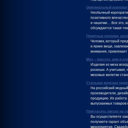
Оригинальный корпорат
Необычный корпоратив
позитивного впечатлен
и чашечки… Все это, 
обсуждается такая тем
Приятные подарки, зал
Человек, который пре
и яркие вещи, завлека
внимания, привлекает
Мех – красота, шик и эл
Изделия из меха всегд
роскоши. А учитывая, 
меховые жилетки стан
Стильная женская одеж
На российский модный
производители, дизай
продукцию. Их работа
выпускаемых товаров 
Пригласить звезду на с
Вы осуществляете зака
получаете гарант объе
мероприятия. Свадебн