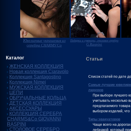
Ювелирные украшения из
Подарки и сувениры, столовое серебро
G.Raspini
серебра CHARMS'Co
Каталог
Статьи
ЖЕНСКАЯ КОЛЛЕКЦИЯ
Новая коллекция Ciaravolo
Коллекция Santagostino
Список статей по дате д
Коллекция Nimei
Самые лучшие ювелирны
МУЖСКАЯ КОЛЛЕКЦИЯ
лидеров
ЦЕПИ
При выборе лучшего ю
ОБРУЧАЛЬНЫЕ КОЛЬЦА
учитывать несколько в
ДЕТСКАЯ КОЛЛЕКЦИЯ
предлагаемого товара
АКСЕССУАРЫ
выбором изделий, что 
КОЛЛЕКЦИЯ СЕРЕБРА
CHARMS&Co GIOVANNI
Типы эвакуаторов
RASPINI
Чаще всего на дорогах
СТОЛОВОЕ СЕРЕБРО
лебедкой, который пр