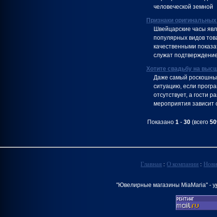
человеческой земной
Признаки оригинальных
Швейцарские часы явл
популярных видов тов
качественными показа
служат подтверждение
Хотите свадьбу на выс
Даже самый роскошный
ситуацию, если програ
отсутствует, а гости 
мероприятия зависит 
Показано
1
-
30
(всего
50
Главная
:
О компании
:
Нов
"Ювелирные магазины MiaMaria" -
у