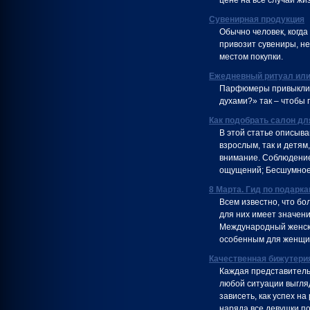
цене на все случаи жи
Сувенирная продукция
Обычно человек, когда
привозит сувениры, н
местом покупки.
Ежедневный ритуал или
Парфюмеры привыкли 
духами?» так – чтобы 
Как подобрать салон дл
В этой статье описыв
взрослым, так и детям,
внимание. Соблюдени
ощущений; Бесшумное
8 Марта. Гид по подарк
Всем известно, что б
для них имеет значени
Международный женский
особенным для женщин
Качественная бижутерия
Каждая представитель
любой ситуации выгляд
зависеть, как успех на
наряда все девушки п