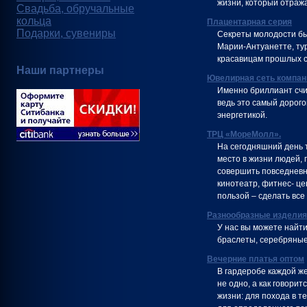
жизни, который отража
Свадьба, обручальные
кольца
Плацентарная серия
Подарки, сувениры
Секреты молодости бы
Марии-Антуанетте, ту
красавицам прошлых с
Наши партнеры
Ювелирная сеть компа
Именно бриллиант счи
ведь это самый дорог
энергетикой.
ТРЦ «МореМолл».
На сегодняшний день 
место в жизни людей, 
совершить повседневны
кинотеатр, фитнес- це
пользой – сделать все п
Разнообразные изделия
У нас вы можете найти
браслеты, серебряные 
Вечерние платья оптом
В гардеробе каждой ж
не одно, а как говори
жизни: для похода в т