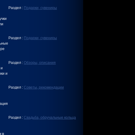
Раздел :
Подарки, сувениры
учки
ли
Раздел :
Подарки, сувениры
льные
тре
Раздел :
Обзоры, описания
 и
нки и
Раздел :
Советы, рекомендации
зация
Раздел :
Свадьба, обручальные кольца
м в