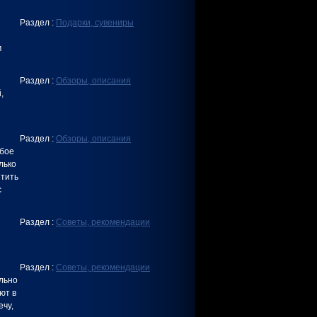
Раздел :
Подарки, сувениры
м
Раздел :
Обзоры, описания
,
Раздел :
Обзоры, описания
обое
лько
етить
с
Раздел :
Советы, рекомендации
Раздел :
Советы, рекомендации
льно
ют в
ечу,