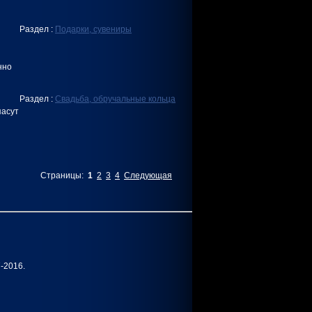
Раздел :
Подарки, сувениры
нно
Раздел :
Свадьба, обручальные кольца
пасут
Страницы:
1
2
3
4
Следующая
7-2016.