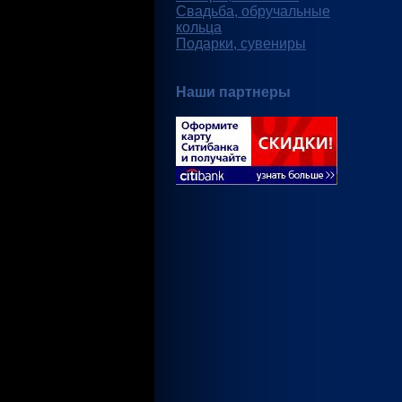
Свадьба, обручальные
кольца
Подарки, сувениры
Наши партнеры