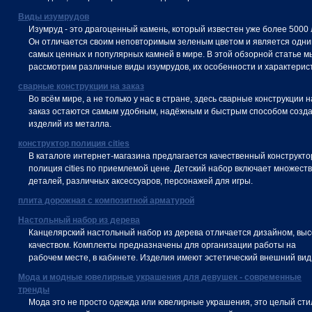
Виды изумрудов
Изумруд - это драгоценный камень, который известен уже более 5000 
Он отличается своим неповторимым зеленым цветом и является одни
самых ценных и популярных камней в мире. В этой обзорной статье м
рассмотрим различные виды изумрудов, их особенности и характерист
сварные конструкции на заказ
Во всём мире, а не только у нас в стране, здесь сварные конструкции н
заказ остаются самым удобным, надёжным и быстрым способом созд
изделий из металла.
конструктор полиция cities
В каталоге интернет-магазина предлагается качественный конструкто
полиция cities по приемлемой цене. Детский набор включает множест
деталей, различных аксессуаров, персонажей для игры.
плита дорожная с композитной арматурой
Настольный набор из дерева
Канцелярский настольный набор из дерева отличается дизайном, вы
качеством. Комплекты предназначены для организации работы на
рабочем месте, в кабинете. Изделия имеют эстетический внешний вид
Мода и модные ювелирные украшения для девушек - современные
тренды
Мода это не просто одежда или ювелирные украшения, это целый сти