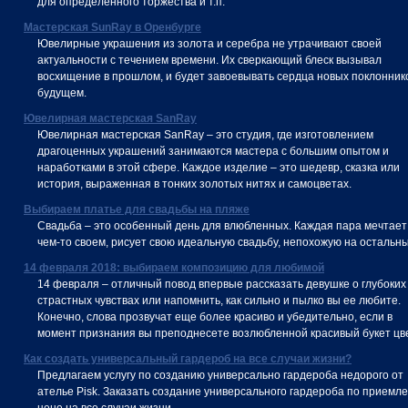
для определенного торжества и т.п.
Мастерская SunRay в Оренбурге
Ювелирные украшения из золота и серебра не утрачивают своей
актуальности с течением времени. Их сверкающий блеск вызывал
восхищение в прошлом, и будет завоевывать сердца новых поклонник
будущем.
Ювелирная мастерская SanRay
Ювелирная мастерская SanRay – это студия, где изготовлением
драгоценных украшений занимаются мастера с большим опытом и
наработками в этой сфере. Каждое изделие – это шедевр, сказка или
история, выраженная в тонких золотых нитях и самоцветах.
Выбираем платье для свадьбы на пляже
Свадьба – это особенный день для влюбленных. Каждая пара мечтает
чем-то своем, рисует свою идеальную свадьбу, непохожую на остальны
14 февраля 2018: выбираем композицию для любимой
14 февраля – отличный повод впервые рассказать девушке о глубоких
страстных чувствах или напомнить, как сильно и пылко вы ее любите.
Конечно, слова прозвучат еще более красиво и убедительно, если в
момент признания вы преподнесете возлюбленной красивый букет цв
Как создать универсальный гардероб на все случаи жизни?
Предлагаем услугу по созданию универсально гардероба недорого от
ателье Pisk. Заказать создание универсального гардероба по приемл