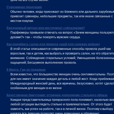
цене на все случаи жизни.
Сувенирная продукция
Обычно человек, когда приезжает из ближнего или дальнего зарубежья
привозит сувениры, небольшие предметы, так или иначе связанные с
местом покупки.
Ежедневный ритуал или инструмент соблазнения?
Парфюмеры привыкли отвечать на вопрос «Зачем женщины пользуют
духами?» так – чтобы покорять мужские сердца.
Как подобрать салон для прокола ушей для сережек ребенку
В этой статье описываются современные способы прокола ушей как
взрослым, так и детям, как выбрать и проверить салон, на что обратит
внимание. Соблюдение стерильных условий; Уменьшение болезненн
ощущений; Бесшумное выполнение прокола.
8 Марта. Гид по подаркам
Всем известно, что большинство женщин очень сентиментальны. Поэ
для них имеет значение каждая деталь и любой жест. Когда приближа
Международный женский день, все мужчины, безусловно, хотят сделат
особенным для женщин в их жизни
Качественная бижутерия: отличное дополнение стильного образа
Каждая представительница прекрасного пола понимает, насколько ва
любой ситуации выглядеть стильно и привлекательно. От этого будет
зависеть, как успех на работе, так и в личной жизни. Поэтому к выбору
наряда все девушки подходят очень взвешенно и обдуманно.