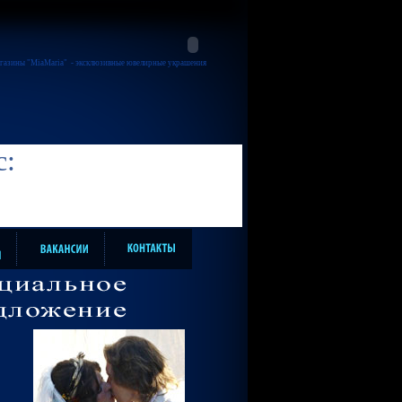
газины "MiaMaria"
- эксклюзивные ювелирные украшения
с: