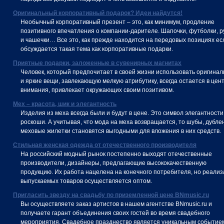
Оригинальный корпоративный подарок? Идеи найдутся!
Необычный корпоративный презент – это, как минимум, продление
позитивного впечатления о компании-дарителе. Шапочки, футболки, р
и чашечки… Все это, как прежде находится на передовых позициях ес
обсуждается такая тема как корпоративные подарки.
Приятные подарки, заложенные в сувенирных магнитах
Человек, который предпочитает в своей жизни использовать оригина
и яркие вещи, завлекающую мелкую атрибутику, всегда остается в цен
внимания, привлекает окружающих своим позитивом.
Мех – красота, шик и элегантность
Изделия из меха всегда были и будут в цене. Это символ элегантности
роскоши. А учитывая, что мода на меха возвращается, то шубы, дубле
меховые жилетки становятся выгодными для вложения в них средств.
Стильная женская одежда от отечественного производителя
На российский модный рынок постепенно выходят отечественные
производители, дизайнеры, предлагающие высококачественную
продукцию. Их работа нацелена на конечного потребителя, но реали
выпускаемых товаров осуществляется оптом.
Пригласить звезду на свадьбу по приземленной цене BNmusic.ru
Вы осуществляете заказ артистов в нашем агентстве BNmusic.ru и
получаете гарант объединения своих гостей во время свадебного
мероприятия. Свадебное празднество является уникальным событие