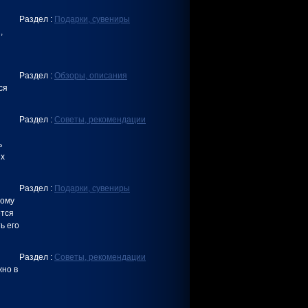
Раздел :
Подарки, сувениры
,
Раздел :
Обзоры, описания
ся
Раздел :
Советы, рекомендации
ь
ых
Раздел :
Подарки, сувениры
тому
ется
ь его
Раздел :
Советы, рекомендации
жно в