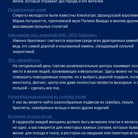
жизни, который отражает дух города и его жителей
Плацентарная серия
Секреты молодости были известны Клеопатре, французской королеве
Марии-Антуанетте, тургеневской музе Полине Виардо и многим други
красавицам прошлых столетий.
Ювелирная сеть компаний ООО «ЭПЛ Даймонд»
Именно бриллиант считается королем среди всех драгоценных камней
ведь это самый дорогой и изысканный камень, обладающий сильной
энергетикой.
ТРЦ «МореМолл».
На сегодняшний день торгово-развлекательные центры занимают ос
место в жизни людей, проживающих в мегаполисах. Здесь можно не то
совершить повседневные покупки, но и выбрать дорогой подарок, пос
кинотеатр, фитнес- центр или даже полностью провести выходные: и 
пользой – сделать все пок...
Разнообразные изделия из серебра оптом
У нас вы можете найти разнообразные подвески из серебра, серьги,
браслеты, серебряные кольца и много других изделий.
Вечерние платья оптом
В гардеробе каждой женщины должно быть вечернее платье и желате
не одно, а как говорится для некоторых важных случаев, которые быва
жизни: для похода в театр, в ресторан на свидание или приятную встр