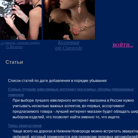
Коллекция
 и сувениры, столовое серебро
ВОЙТИ...
G.Raspini
от Ciaravolo
Статьи
Список статей по дате добавления в порядке убывания:
Самые лучшие ювелирные интернет-магазины: обзоры признанных
лидеров
При выборе лучшего ювелирного интернет-магазина в России нужно
учитывать несколько важных аспектов, во-первых, ассортимент
предлагаемого товара - лучший интернет-магазин будет обладать ши
выбором изделий, что позволит найти именно то, что ищете.
Типы эвакуаторов
Чаще всего на дорогах в Нижнем Новгороде можно встретить эвакуато
лебедкой, который применяется для перевозки легковых автомобилей