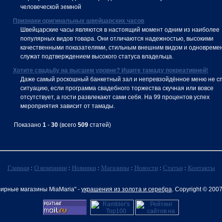
человеческой земной
Признаки оригинальных швейцарских часов
Швейцарские часы являются в настоящий момент одним из наиболее
популярных видов товара. Они отличаются надежностью, высокими
качественными показателями, стильным внешним видом и одновреме
служат подтверждением высокого статуса владельца.
Хотите свадьбу на высшем уровне? Ищите тамаду покреативней!
Даже самый роскошный банкетный зал и непревзойдённое меню не с
ситуацию, если программа свадебного торжества скучная или вовсе
отсутствует, а гости развлекают сами себя. На 99 процентов успех
мероприятия зависит от тамады.
Показано
1
-
30
(всего
509
статей)
Главная
:
О компании
:
Новинки
:
Магазины
:
Новости
:
Статьи
:
Контакты
ирные магазины MiaMaria" -
украшения из золота и серебра
. Copyright © 200