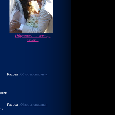
Обручальные кольца
Скидки!
Раздел :
Обзоры, описания
роким
Раздел :
Обзоры, описания
р с
.