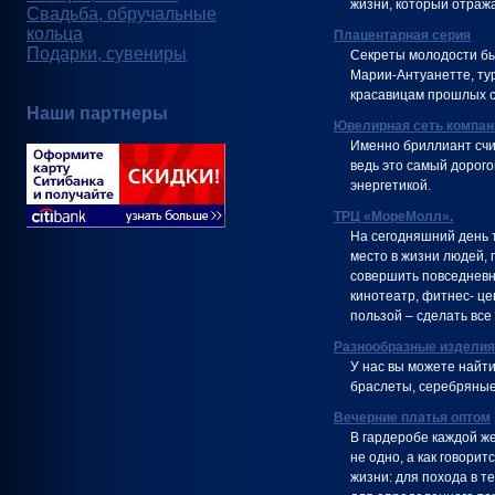
жизни, который отража
Свадьба, обручальные
кольца
Плацентарная серия
Подарки, сувениры
Секреты молодости бы
Марии-Антуанетте, ту
красавицам прошлых с
Наши партнеры
Ювелирная сеть компа
Именно бриллиант счи
ведь это самый дорог
энергетикой.
ТРЦ «МореМолл».
На сегодняшний день 
место в жизни людей, 
совершить повседневны
кинотеатр, фитнес- це
пользой – сделать все п
Разнообразные изделия
У нас вы можете найти
браслеты, серебряные 
Вечерние платья оптом
В гардеробе каждой ж
не одно, а как говори
жизни: для похода в т