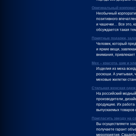
Оригинальный корпорат
Необычный корпоратив
позитивного впечатлен
и чашечки… Все это, 
обсуждается такая тем
Приятные подарки, зал
Человек, который пре
и яркие вещи, завлека
внимания, привлекает
Мех – красота, шик и эл
Изделия из меха всегд
роскоши. А учитывая, 
меховые жилетки стан
Стильная женская одеж
На российский модный
производители, дизай
продукцию. Их работа
выпускаемых товаров 
Пригласить звезду на с
Вы осуществляете зака
получаете гарант объе
мероприятия. Свадебн