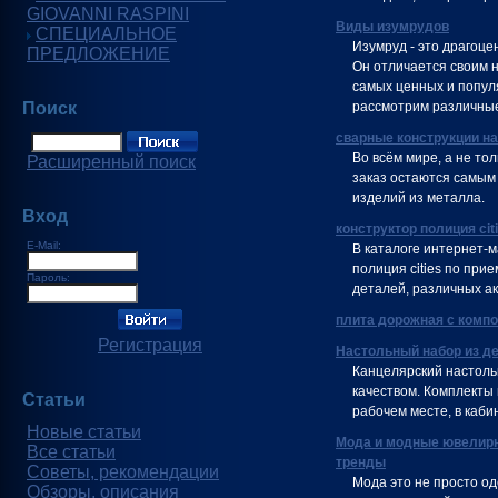
GIOVANNI RASPINI
Виды изумрудов
СПЕЦИАЛЬНОЕ
Изумруд - это драгоце
ПРЕДЛОЖЕНИЕ
Он отличается своим 
самых ценных и попул
Поиск
рассмотрим различные
сварные конструкции на
Во всём мире, а не тол
Расширенный поиск
заказ остаются самым
изделий из металла.
Вход
конструктор полиция cit
E-Mail:
В каталоге интернет-
полиция cities по при
Пароль:
деталей, различных ак
плита дорожная с комп
Регистрация
Настольный набор из д
Канцелярский настоль
качеством. Комплекты
Статьи
рабочем месте, в каби
Новые статьи
Мода и модные ювелирн
Все статьи
тренды
Советы, рекомендации
Мода это не просто о
Обзоры, описания