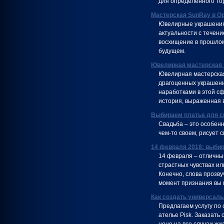
для определенного тор
Мастерская SunRay в О
Ювелирные украшения 
актуальности с течен
восхищение в прошлом
будущем.
Ювелирная мастерская
Ювелирная мастерская
драгоценных украшени
наработками в этой сф
история, выраженная в
Выбираем платье для с
Свадьба – это особен
чем-то своем, рисует 
14 февраля 2018: выби
14 февраля – отличный
страстных чувствах ил
Конечно, слова прозву
момент признания вы 
Как создать универсаль
Предлагаем услугу по
ателье Pisk. Заказать