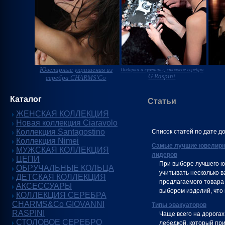
Ювелирные украшения из
Подарки и сувениры, столовое серебро
G.Raspini
серебра CHARMS'Co
Каталог
Статьи
ЖЕНСКАЯ КОЛЛЕКЦИЯ
Новая коллекция Ciaravolo
Коллекция Santagostino
Список статей по дате д
Коллекция Nimei
Самые лучшие ювелирны
МУЖСКАЯ КОЛЛЕКЦИЯ
лидеров
ЦЕПИ
При выборе лучшего ю
ОБРУЧАЛЬНЫЕ КОЛЬЦА
учитывать несколько в
ДЕТСКАЯ КОЛЛЕКЦИЯ
предлагаемого товара
АКСЕССУАРЫ
выбором изделий, что 
КОЛЛЕКЦИЯ СЕРЕБРА
CHARMS&Co GIOVANNI
Типы эвакуаторов
RASPINI
Чаще всего на дорогах
СТОЛОВОЕ СЕРЕБРО
лебедкой, который пр