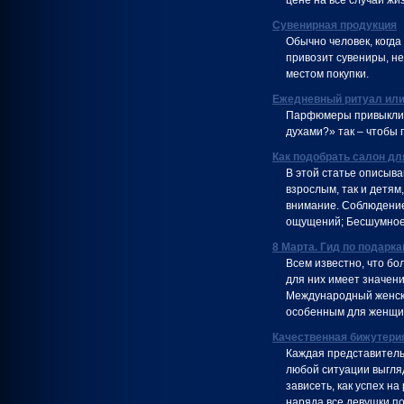
цене на все случаи жи
Сувенирная продукция
Обычно человек, когда
привозит сувениры, н
местом покупки.
Ежедневный ритуал или
Парфюмеры привыкли 
духами?» так – чтобы 
Как подобрать салон дл
В этой статье описыв
взрослым, так и детям,
внимание. Соблюдени
ощущений; Бесшумное
8 Марта. Гид по подарк
Всем известно, что б
для них имеет значени
Международный женский
особенным для женщин
Качественная бижутерия
Каждая представитель
любой ситуации выгляд
зависеть, как успех на
наряда все девушки п