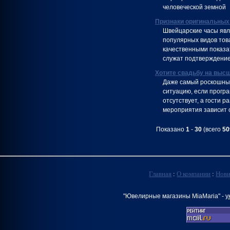
человеческой земной
Признаки оригинальных
Швейцарские часы явл
популярных видов тов
качественными показа
служат подтверждение
Хотите свадьбу на выс
Даже самый роскошный
ситуацию, если програ
отсутствует, а гости 
мероприятия зависит 
Показано
1
-
30
(всего
50
Главная
:
О компании
:
Нов
"Ювелирные магазины MiaMaria" -
у