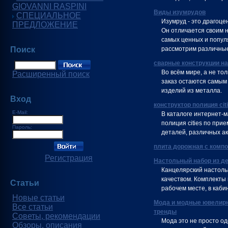
GIOVANNI RASPINI
Виды изумрудов
СПЕЦИАЛЬНОЕ
Изумруд - это драгоце
ПРЕДЛОЖЕНИЕ
Он отличается своим 
самых ценных и попул
Поиск
рассмотрим различные
сварные конструкции на
Во всём мире, а не тол
Расширенный поиск
заказ остаются самым
изделий из металла.
Вход
конструктор полиция cit
E-Mail:
В каталоге интернет-
полиция cities по при
Пароль:
деталей, различных ак
плита дорожная с комп
Регистрация
Настольный набор из д
Канцелярский настоль
качеством. Комплекты
Статьи
рабочем месте, в каби
Новые статьи
Мода и модные ювелирн
Все статьи
тренды
Советы, рекомендации
Мода это не просто о
Обзоры, описания