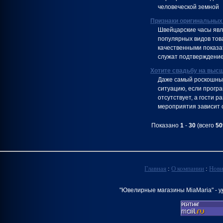
человеческой земной
Признаки оригинальных
Швейцарские часы явл
популярных видов тов
качественными показа
служат подтверждение
Хотите свадьбу на выс
Даже самый роскошный
ситуацию, если програ
отсутствует, а гости 
мероприятия зависит 
Показано
1
-
30
(всего
50
Главная
:
О компании
:
Нов
"Ювелирные магазины MiaMaria" -
у