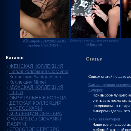
Ювелирные украшения из
Подарки и сувениры, столовое серебро
G.Raspini
серебра CHARMS'Co
Каталог
Статьи
ЖЕНСКАЯ КОЛЛЕКЦИЯ
Новая коллекция Ciaravolo
Коллекция Santagostino
Список статей по дате д
Коллекция Nimei
Самые лучшие ювелирны
МУЖСКАЯ КОЛЛЕКЦИЯ
лидеров
ЦЕПИ
При выборе лучшего ю
ОБРУЧАЛЬНЫЕ КОЛЬЦА
учитывать несколько в
ДЕТСКАЯ КОЛЛЕКЦИЯ
предлагаемого товара
АКСЕССУАРЫ
выбором изделий, что 
КОЛЛЕКЦИЯ СЕРЕБРА
CHARMS&Co GIOVANNI
Типы эвакуаторов
RASPINI
Чаще всего на дорогах
СТОЛОВОЕ СЕРЕБРО
лебедкой, который пр