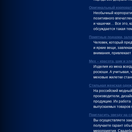
Оригинальный корпорат
Необычный корпоратив
позитивного впечатлен
и чашечки… Все это, 
обсуждается такая тем
Приятные подарки, зал
Человек, который пре
и яркие вещи, завлека
внимания, привлекает
Мех – красота, шик и эл
Изделия из меха всегд
роскоши. А учитывая, 
меховые жилетки стан
Стильная женская одеж
На российский модный
производители, дизай
продукцию. Их работа
выпускаемых товаров 
Пригласить звезду на с
Вы осуществляете зака
получаете гарант объе
мероприятия. Свадебн