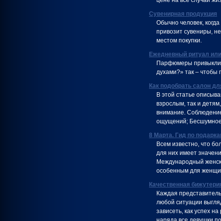
цене на все случаи жи
Сувенирная продукция
Обычно человек, когда
привозит сувениры, н
местом покупки.
Ежедневный ритуал или
Парфюмеры привыкли 
духами?» так – чтобы 
Как подобрать салон дл
В этой статье описыв
взрослым, так и детям,
внимание. Соблюдени
ощущений; Бесшумное
8 Марта. Гид по подарк
Всем известно, что б
для них имеет значени
Международный женский
особенным для женщин
Качественная бижутерия
Каждая представитель
любой ситуации выгляд
зависеть, как успех на
наряда все девушки п