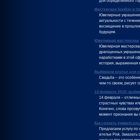
для определенного тор
Мастерская SunRay в О
Ювелирные украшения 
актуальности с течен
восхищение в прошлом
будущем.
Ювелирная мастерская
Ювелирная мастерская
драгоценных украшени
наработками в этой сф
история, выраженная в
Выбираем платье для с
Свадьба – это особен
чем-то своем, рисует 
14 февраля 2018: выби
14 февраля – отличный
страстных чувствах ил
Конечно, слова прозву
момент признания вы 
Как создать универсаль
Предлагаем услугу по
ателье Pisk. Заказать