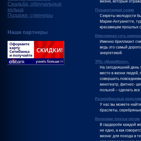
жизни, который отража
Свадьба, обручальные
кольца
Плацентарная серия
Подарки, сувениры
Секреты молодости бы
Марии-Антуанетте, ту
красавицам прошлых с
Наши партнеры
Ювелирная сеть компа
Именно бриллиант счи
ведь это самый дорог
энергетикой.
ТРЦ «МореМолл».
На сегодняшний день 
место в жизни людей, 
совершить повседневны
кинотеатр, фитнес- це
пользой – сделать все п
Разнообразные изделия
У нас вы можете найти
браслеты, серебряные 
Вечерние платья оптом
В гардеробе каждой ж
не одно, а как говори
жизни: для похода в т