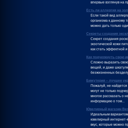
впервые взглянув на п
Есть ли аллергия на зо
Если такой вид аллер
организма к данному т
можно дать только оди
Секреты создания экск
Секрет создания роско
экзотической кожи пит
как стать эффектной и
Как подчеркнуть свою 
Сложно выразить свою 
вещей, и даже шкатул
безжизненных бездел
Бижутерия – лучшее ук
Пожалуй, не найдется
могут не только подче
многое рассказать о 
информацию о том...
Ювелирный магазин Bes
Идеальным вариантом 
ювелирный интернет-м
вкус, которые можно п