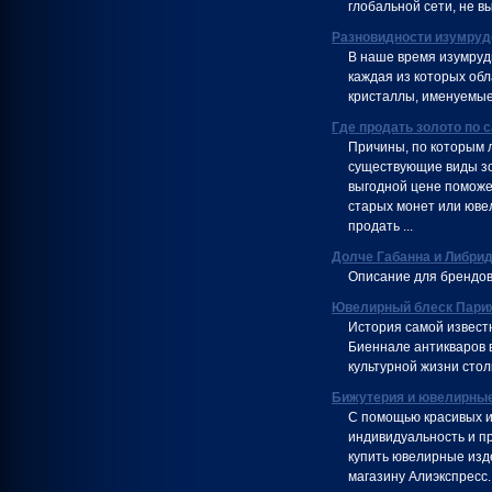
глобальной сети, не в
Разновидности изумруд
В наше время изумруд
каждая из которых об
кристаллы, именуемые 
Где продать золото по 
Причины, по которым л
существующие виды зо
выгодной цене поможе
старых монет или юве
продать ...
Долче Габанна и Либри
Описание для брендов
Ювелирный блеск Пари
История самой извест
Биеннале антикваров 
культурной жизни сто
Бижутерия и ювелирные
С помощью красивых и
индивидуальность и пр
купить ювелирные изд
магазину Алиэкспресс.