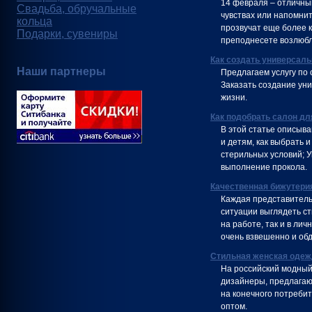
14 февраля – отличный
Свадьба, обручальные
чувствах или напомнит
кольца
прозвучат еще более к
Подарки, сувениры
преподнесете возлюбл
Как создать универсаль
Наши партнеры
Предлагаем услугу по 
Заказать создание ун
жизни.
Как подобрать салон дл
В этой статье описыв
и детям, как выбрать 
стерильных условий;
выполнение прокола.
Качественная бижутерия
Каждая представитель
ситуации выглядеть ст
на работе, так и в ли
очень взвешенно и об
Стильная женская одеж
На российский модный
дизайнеры, предлагаю
на конечного потреби
оптом.