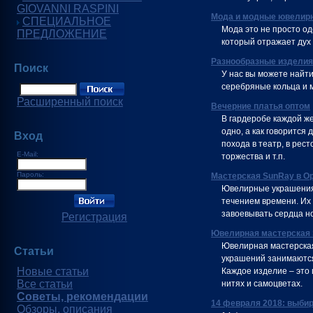
GIOVANNI RASPINI
Мода и модные ювелирн
СПЕЦИАЛЬНОЕ
Мода это не просто о
ПРЕДЛОЖЕНИЕ
который отражает дух 
Разнообразные изделия
Поиск
У нас вы можете найти
серебряные кольца и м
Расширенный поиск
Вечерние платья оптом
В гардеробе каждой ж
одно, а как говорится
Вход
похода в театр, в рес
E-Mail:
торжества и т.п.
Пароль:
Мастерская SunRay в О
Ювелирные украшения 
течением времени. Их
завоевывать сердца н
Регистрация
Ювелирная мастерская
Ювелирная мастерская
Статьи
украшений занимаются
Новые статьи
Каждое изделие – это 
Все статьи
нитях и самоцветах.
Советы, рекомендации
14 февраля 2018: выби
Обзоры, описания