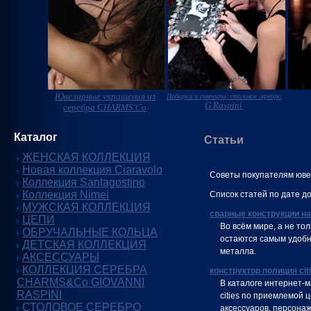
Ювелирные украшения из
Подарки и сувениры, столовое серебро
G.Raspini
серебра CHARMS'Co
Каталог
Статьи
ЖЕНСКАЯ КОЛЛЕКЦИЯ
Новая коллекция Ciaravolo
Советы покупателям юв
Коллекция Santagostino
Коллекция Nimei
Список статей по дате д
МУЖСКАЯ КОЛЛЕКЦИЯ
сварные конструкции на
ЦЕПИ
Во всём мире, а не тол
ОБРУЧАЛЬНЫЕ КОЛЬЦА
остаются самым удобн
ДЕТСКАЯ КОЛЛЕКЦИЯ
металла.
АКСЕССУАРЫ
КОЛЛЕКЦИЯ СЕРЕБРА
конструктор полиция cit
CHARMS&Co GIOVANNI
В каталоге интернет-
RASPINI
cities по приемлемой 
СТОЛОВОЕ СЕРЕБРО
аксессуаров, персонаж