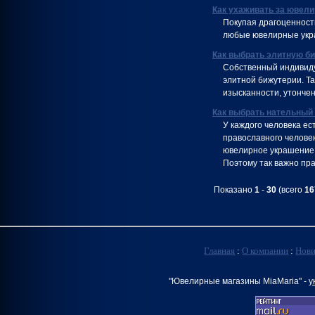
Как ухаживать за ювел
Покупая драгоценности
любые ювелирные укра
Как выбрать элитную б
Собственный индивиду
элитной бижутерии. Та
изысканности, утончен
Как выбрать нательный 
У каждого человека ес
православного человек
ювелирное украшение 
Поэтому так важно пра
Показано
1
-
30
(всего
16
Главная
:
О компании
:
Нов
"Ювелирные магазины MiaMaria" -
у