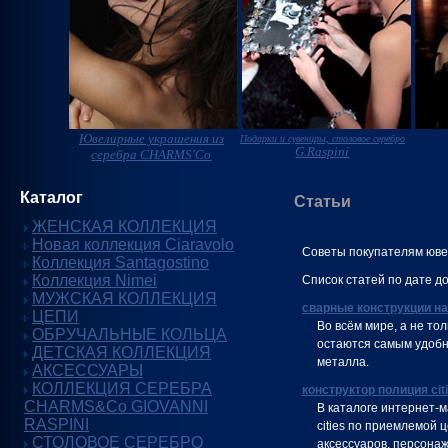
Ювелирные украшения из
Подарки и сувениры, столовое серебро
G.Raspini
серебра CHARMS'Co
Каталог
Статьи
ЖЕНСКАЯ КОЛЛЕКЦИЯ
Новая коллекция Ciaravolo
Советы покупателям юв
Коллекция Santagostino
Коллекция Nimei
Список статей по дате д
МУЖСКАЯ КОЛЛЕКЦИЯ
сварные конструкции на
ЦЕПИ
Во всём мире, а не тол
ОБРУЧАЛЬНЫЕ КОЛЬЦА
остаются самым удобн
ДЕТСКАЯ КОЛЛЕКЦИЯ
металла.
АКСЕССУАРЫ
КОЛЛЕКЦИЯ СЕРЕБРА
конструктор полиция cit
CHARMS&Co GIOVANNI
В каталоге интернет-
RASPINI
cities по приемлемой 
СТОЛОВОЕ СЕРЕБРО
аксессуаров, персонаж