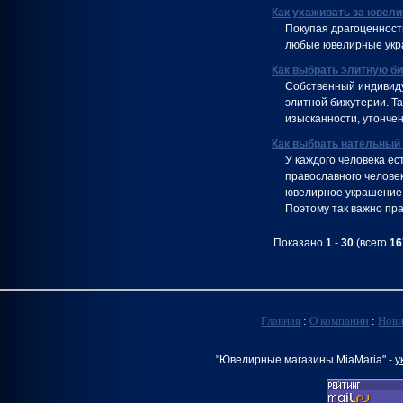
Как ухаживать за ювел
Покупая драгоценности
любые ювелирные укра
Как выбрать элитную б
Собственный индивиду
элитной бижутерии. Та
изысканности, утончен
Как выбрать нательный 
У каждого человека ес
православного человек
ювелирное украшение 
Поэтому так важно пра
Показано
1
-
30
(всего
16
Главная
:
О компании
:
Нов
"Ювелирные магазины MiaMaria" -
у