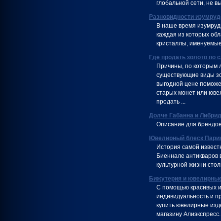
глобальной сети, не в
Разновидности изумруд
В наше время изумруд
каждая из которых об
кристаллы, именуемые 
Где продать золото по 
Причины, по которым л
существующие виды зо
выгодной цене поможе
старых монет или юве
продать ...
Долче Габанна и Либри
Описание для брендов
Ювелирный блеск Пари
История самой извест
Биеннале антикваров 
культурной жизни сто
Бижутерия и ювелирные
С помощью красивых и
индивидуальность и пр
купить ювелирные изд
магазину Алиэкспресс.