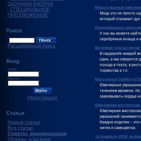
GIOVANNI RASPINI
Мода и модные ювелирн
СПЕЦИАЛЬНОЕ
Мода это не просто о
ПРЕДЛОЖЕНИЕ
который отражает дух 
Разнообразные изделия
Поиск
У нас вы можете найти
серебряные кольца и м
Расширенный поиск
Вечерние платья оптом
В гардеробе каждой ж
одно, а как говорится
Вход
похода в театр, в рес
E-Mail:
торжества и т.п.
Пароль:
Мастерская SunRay в О
Ювелирные украшения 
течением времени. Их
завоевывать сердца н
Регистрация
Ювелирная мастерская
Ювелирная мастерская
Статьи
украшений занимаются
Новые статьи
Каждое изделие – это 
Все статьи
нитях и самоцветах.
Советы, рекомендации
14 февраля 2018: выби
Обзоры, описания