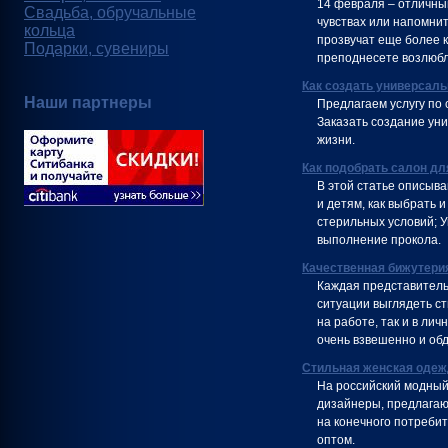
14 февраля – отличный
Свадьба, обручальные
чувствах или напомнит
кольца
прозвучат еще более к
Подарки, сувениры
преподнесете возлюбл
Как создать универсаль
Наши партнеры
Предлагаем услугу по 
Заказать создание ун
жизни.
Как подобрать салон дл
В этой статье описыв
и детям, как выбрать 
стерильных условий;
выполнение прокола.
Качественная бижутерия
Каждая представитель
ситуации выглядеть ст
на работе, так и в ли
очень взвешенно и об
Стильная женская одеж
На российский модный
дизайнеры, предлагаю
на конечного потреби
оптом.