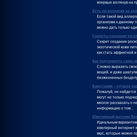
впервые взглянув на п
Есть ли аллергия на зо
Если такой вид аллер
организма к данному т
можно дать только оди
Секреты создания экск
Секрет создания роско
экзотической кожи пит
как стать эффектной и
Как подчеркнуть свою 
Сложно выразить свою 
вещей, и даже шкатул
безжизненных бездел
Бижутерия – лучшее ук
Пожалуй, не найдется
могут не только подче
многое рассказать о 
информацию о том...
Ювелирный магазин Bes
Идеальным вариантом 
ювелирный интернет-м
вкус, которые можно п