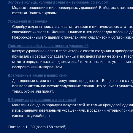
Золотые кольца, кулоны и серьги – выбираем со вкусом
Модные тенденции в мире ювелирных украшений. Выбор золотого кол
крестики. Золотые кулоны.
Украшения из серебра
Серебру издавна присваивалась магическая и мистическая сила, а та
способность исцелять. Женщины видели в нем оберег для любви на до
Новорожденным его дарили с пожеланиями счастливой и богатой жиз
Уникальные свойства ювелирных украшений
Каждое украшение носит в себе историю своего создания и приобрете
прикасаясь к сердцу обладательницы и воздействуя на ее жизнь. И ес
можете определиться с подарком, знайте, что ювелирные украшения
беспроигрышным вариантом.
Драгоценные камни в наших снах
Драгоценные камни во сне могут много предсказать. Вещие сны о свад
или положительном исходе задуманных планов. Что означает увидеть
топаз, рубин или гранат.
В Европу за украшениями и не только!
Магазины Лондона порадуют покупателей не только брендовой одеждо
и изысканными ювелирными украшениями, в создании которых прини
известные дизайнеры.
Показано
1
-
30
(всего
158
статей)