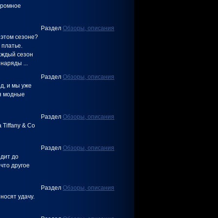
громное
Раздел
Обзоры, описания
 этом сезоне?
 платье.
аждый сезон
аряды ...
Раздел
Обзоры, описания
д, и мы уже
бя модные
Раздел
Обзоры, описания
Tiffany & Co
Раздел
Обзоры, описания
одит до
ичто другое
Раздел
Обзоры, описания
носят удачу.