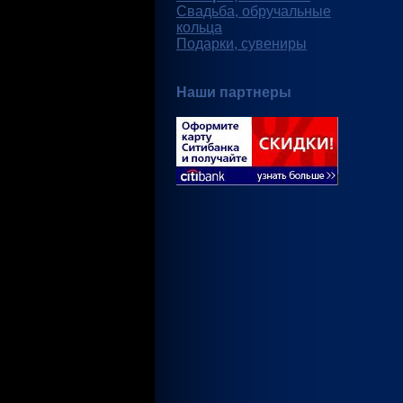
Свадьба, обручальные
кольца
Подарки, сувениры
Наши партнеры