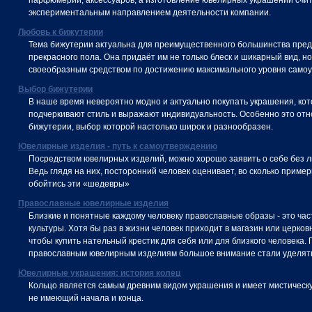
парфюмерии, аксессуаров, а изготовление ювелирных украшений счи
экспериментальным направлением деятельности компании.
Любовь к бижутерии
Тема бижутерии актуальна для преимущественного большинства пре
прекрасного пола. Она придаёт им не только блеск и шикарный вид, н
своеобразным средством по достижению максимального уровня самоу
Выбор бижутерии
В наше время невероятно модно и актуально покупать украшения, ко
подчеркивают стиль и выражают индивидуальность. Особенно это отн
бижутерии, выбор которой настолько широк и разнообразен.
Ювелирные изделия - путь к самоутверждению
Посредством ювелирных изделий, можно хорошо заявить о себе без л
Ведь глядя на них, посторонний человек оценивает, во сколько приме
обойтись эти «шедевры»
Православные ювелирные изделия
Близкие и понятные каждому человеку православные образы - это час
культуры. Хотя бы раз в жизни человек приходит в магазин или церков
чтобы купить нательный крестик для себя или для близкого человека.
православным ювелирным изделиям большое внимание стали уделять
Ювелирные украшения: история колец
Кольцо является самым древним видом украшения и имеет мистическую
не имеющий начала и конца.