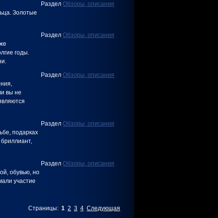
Раздел
Обзоры, описания
ьца. Золотые
Раздел
Обзоры, описания
кже
лгие годы.
ни.
Раздел
Обзоры, описания
ния,
ли вы не
 являются
Раздел
Обзоры, описания
ьбе, подарках
 бриллиант,
Раздел
Обзоры, описания
й, обувью, но
мали участие
Страницы:
1
2
3
4
Следующая