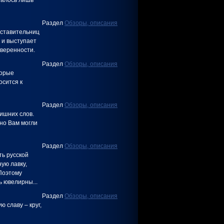
талось лишь
Раздел
Обзоры, описания
дставительниц
о и выступает
веренности.
Раздел
Обзоры, описания
торые
осится к
Раздел
Обзоры, описания
ишних слов.
рно Вам могли
Раздел
Обзоры, описания
ть русской
ную лавку,
 Поэтому
 ювелирны...
Раздел
Обзоры, описания
 славу – круг,