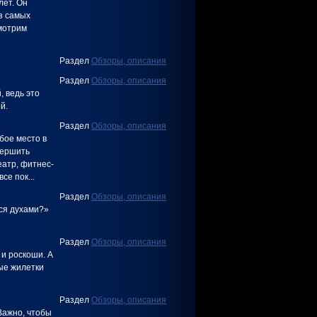
лет. Он
з самых
смотрим
Раздел
Обзоры, описания
Раздел
Обзоры, описания
 ведь это
й.
Раздел
Обзоры, описания
бое место в
вершить
еатр, фитнес-
се пок...
Раздел
Обзоры, описания
ся духами?»
Раздел
Обзоры, описания
 и роскоши. А
вые жилетки
Раздел
Обзоры, описания
 Важно, чтобы