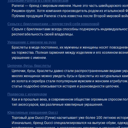
Традиции Panerai в стиле милитари
Panerai — бренд с мировым именем. Ныне это часть швейцарского хо
Ришмон-групп. Хотя компания-производитель родом из итальянской 
Публике продукция Panerai стала известна после Второй мировой вой
Серьги с бриллиантами – почувствуй себя королевой
Серьги с бриллиантами всегда способны подчеркнуть индивидуальност
респектабельность своей владелицы.
Украшение с именем на руке
Браслеты в моде постоянно, их мужчины и женщины носят повседнев
на торжества. Полная гармония между изделием и его хозяином возни
украшение с именем.
Цепочки, бусы, браслеты
Цепочки, бусы, браслеты давно стали распространенными видами ук
многих женщинах можно увидеть бусы и браслеты из натуральных кам
из золота и серебра стали популярным мужским и женским атрибутом.
статье подробно описывается история и разновидности цепочек.
Подвеска с изумрудом
Как и в прошлые века, в современном обществе огромным спросом пол
тип аксессуаров, как различные ювелирные украшения.
Ювелирные украшения Gucci
Торговый дом Gucci (Гуччи) насчитывает уже более 100 летнюю истор
Изначально, бренд Gucci специализировался на выпуске обуви, одежд