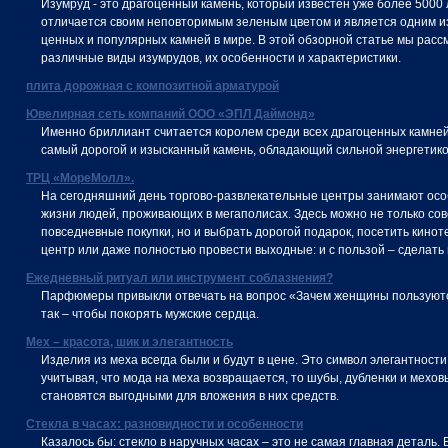
Изумруд - это драгоценный камень, который известен уже более 5000 
отличается своим неповторимым зеленым цветом и является одним и
ценных и популярных камней в мире. В этой обзорной статье мы рас
различные виды изумрудов, их особенности и характеристики.
плита дорожная с композитной арматурой
Ювелирная сеть компаний ООО «ЭПЛ Даймонд»
Именно бриллиант считается королем среди всех драгоценных камней,
самый дорогой и изысканный камень, обладающий сильной энергетико
ТРЦ «МореМолл».
На сегодняшний день торгово-развлекательные центры занимают осо
жизни людей, проживающих в мегаполисах. Здесь можно не только со
повседневные покупки, но и выбрать дорогой подарок, посетить кинот
центр или даже полностью провести выходные: и с пользой – сделать в
Ежедневный ритуал или инструмент соблазнения?
Парфюмеры привыкли отвечать на вопрос «Зачем женщины пользуют
так – чтобы покорять мужские сердца.
Мех – красота, шик и элегантность
Изделия из меха всегда были и будут в цене. Это символ элегантности
учитывая, что мода на меха возвращается, то шубы, дубленки и мехо
становятся выгодными для вложения в них средств.
Стекла в часах: разновидности и особенности
Казалось бы: стекло в наручных часах – это не самая главная деталь.