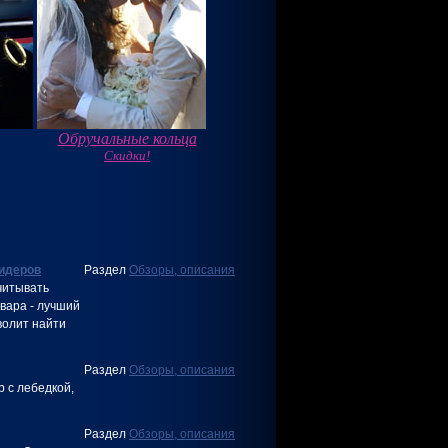
Обручальные кольца
Скидки!
идеров
Раздел
Обзоры, описания
читывать
вара - лучший
волит найти
Раздел
Обзоры, описания
 с лебедкой,
Раздел
Обзоры, описания