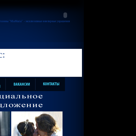
газины "MiaMaria"
- эксклюзивные ювелирные украшения
с: