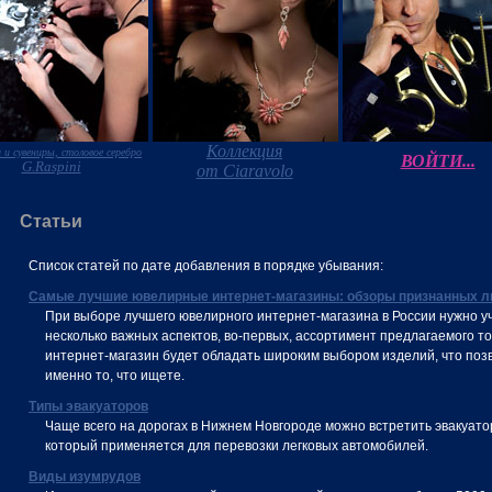
Коллекция
 и сувениры, столовое серебро
ВОЙТИ...
G.Raspini
от Ciaravolo
Статьи
Список статей по дате добавления в порядке убывания:
Самые лучшие ювелирные интернет-магазины: обзоры признанных л
При выборе лучшего ювелирного интернет-магазина в России нужно у
несколько важных аспектов, во-первых, ассортимент предлагаемого то
интернет-магазин будет обладать широким выбором изделий, что поз
именно то, что ищете.
Типы эвакуаторов
Чаще всего на дорогах в Нижнем Новгороде можно встретить эвакуатор
который применяется для перевозки легковых автомобилей.
Виды изумрудов