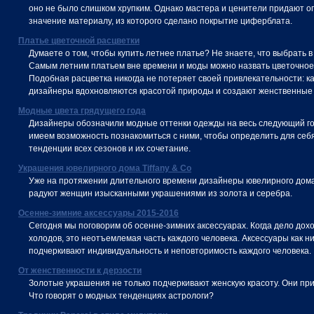
оно не было слишком хрупким. Однако мастера и ценители придают о
значение материалу, из которого сделано покрытие циферблата.
Платье цветочной расцветки
Думаете о том, чтобы купить летнее платье? Не знаете, что выбрать в
Самым летним платьем вне времени и моды можно назвать цветочное
Подобная расцветка никогда не потеряет своей привлекательности: к
дизайнеры вдохновляются красотой природы и создают женственные н
Модные цвета грядущего года
Дизайнеры обозначили модные оттенки одежды на весь следующий го
имеем возможность познакомиться с ними, чтобы определить для се
тенденции всех сезонов и их сочетание.
Украшения ювелирного дома Tiffany & Co
Уже на протяжении длительного времени дизайнеры ювелирного дома 
радуют женщин изысканными украшениями из золота и серебра.
Осенне-зимние аксессуары 2015-2016
Сегодня мы поговорим об осенне-зимних аксессуарах. Когда дело дох
холодов, это неотъемлемая часть каждого человека. Аксессуары как н
подчеркивают индивидуальность и неповторимость каждого человека.
От женственности к дерзости
Золотые украшения не только подчеркивают женскую красоту. Они при
Что говорят о модных тенденциях астрологи?