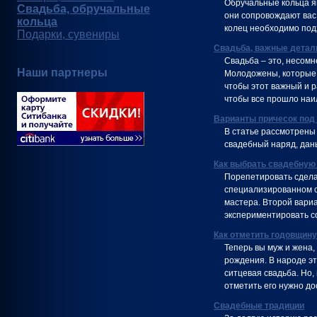
Обручальные кольца я
Свадьба, обручальные
они сопровождают вас 
кольца
колец необходимо под
Подарки, сувениры
Свадьба, важные детал
Свадьба – это, несомн
Наши партнеры
Молодожены, которые 
чтобы этот важный и р
чтобы все прошло наи
Варианты причесок под 
В статье рассмотрены
свадебный наряд, дан
Как выбрать свадебную 
Порепетировать сдела
специализированном са
мастера. Второй вари
экспериментировать с
Как отметить годовщин
Теперь вы муж и жена,
рождения. В народе э
ситцевая свадьба. Но,
отметить его нужно до
Свадебные традиции