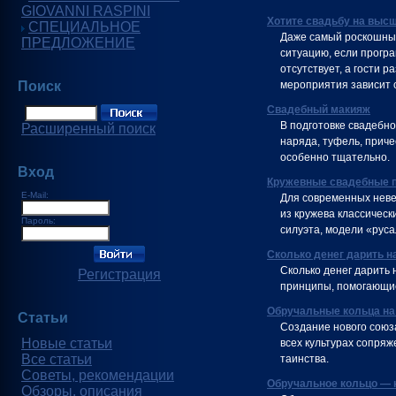
GIOVANNI RASPINI
Хотите свадьбу на выс
СПЕЦИАЛЬНОЕ
Даже самый роскошный
ПРЕДЛОЖЕНИЕ
ситуацию, если програ
отсутствует, а гости 
Поиск
мероприятия зависит 
Свадебный макияж
В подготовке свадебно
Расширенный поиск
наряда, туфель, прич
особенно тщательно.
Вход
Кружевные свадебные 
E-Mail:
Для современных неве
из кружева классичес
Пароль:
силуэта, модели «руса
Сколько денег дарить н
Сколько денег дарить 
Регистрация
принципы, помогающие
Обручальные кольца на
Статьи
Создание нового союза
Новые статьи
всех культурах сопря
Все статьи
таинства.
Советы, рекомендации
Обручальное кольцо — 
Обзоры, описания