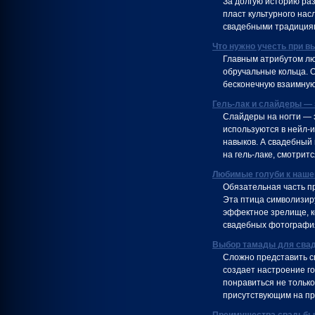
За долгую историю ра
пласт культурного нас
свадебными традиция
Что нужно учесть при 
Главным атрибутом лю
обручальные кольца. 
бесконечную взаимную
Гель-лак и слайдеры —
Слайдеры на ногти — э
используются в нейл-
навыков. А свадебный
на гель-лаке, смотрит
Любимые голуби к наше
Обязательная часть пр
Эта птица символизиру
эффектное зрелище, ко
свадебных фотография
Выбор тамады для сва
Сложно представить с
создает настроение г
понравиться не только
присутствующим на пр