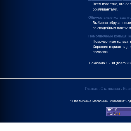
Всем известно, что бо
бриллиантами.
Обручальные кольца и 
Выбирая обручальные 
со свадебным платьем
Помолвочные кольца: к
Помолвочные кольца: к
Хорошие варианты для
помолвки.
Показано
1
-
30
(всего
93
Главная
:
О компании
:
Нов
"Ювелирные магазины MiaMaria" -
у