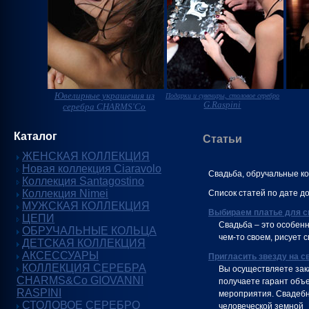
Ювелирные украшения из
Подарки и сувениры, столовое серебро
G.Raspini
серебра CHARMS'Co
Каталог
Статьи
ЖЕНСКАЯ КОЛЛЕКЦИЯ
Новая коллекция Ciaravolo
Свадьба, обручальные ко
Коллекция Santagostino
Коллекция Nimei
Список статей по дате д
МУЖСКАЯ КОЛЛЕКЦИЯ
Выбираем платье для с
ЦЕПИ
Свадьба – это особен
ОБРУЧАЛЬНЫЕ КОЛЬЦА
чем-то своем, рисует 
ДЕТСКАЯ КОЛЛЕКЦИЯ
АКСЕССУАРЫ
Пригласить звезду на с
КОЛЛЕКЦИЯ СЕРЕБРА
Вы осуществляете зака
CHARMS&Co GIOVANNI
получаете гарант объе
RASPINI
мероприятия. Свадебн
СТОЛОВОЕ СЕРЕБРО
человеческой земной