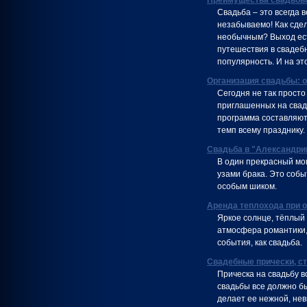
Преимущества свадьбы 
Свадьба – это всегда 
незабываемо! Как сде
необычным? Выход ест
путешествия в свадеб
популярность. И на эт
Организация свадьбы: 
Сегодня не так просто
приглашенных на свад
программа составляют
темп всему празднику.
Свадьба в "Александри
В один прекрасный мо
узами брака. Это собы
особым шиком.
Аренда теплохода при о
Яркое солнце, тёплый
атмосфера романтики,
события, как свадьба.
Свадебные прически, ст
Прическа на свадьбу в
свадьбы все должно б
делает ее нежной, не