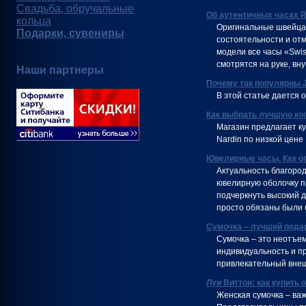
Свадьба, обручальные
Об аутентичных часах R
кольца
Оригинальные швейцар
Подарки, сувениры
состоятельности и отм
модели все часы «Swi
смотрятся на руке, вн
Наши партнеры
Почему так популярны 
В этой статье дается 
Как выбрать лучшую ко
Магазин предлагает куп
Nardin по низкой цене
Ювелирные часы. Как о
Актуальность благород
ювелирную оболочку п
подчеркнуть высокий д
просто обязаны были б
Сумочка – лучший пода
Сумочка – это неотъе
индивидуальность и пр
привлекательный вне
Луи Виттон: как купить
Женская сумочка – ва