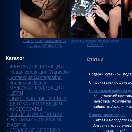
Ювелирные украшения из
Подарки и сувениры, столовое серебро
G.Raspini
серебра CHARMS'Co
Каталог
Статьи
ЖЕНСКАЯ КОЛЛЕКЦИЯ
Новая коллекция Ciaravolo
Подарки, сувениры, под
Коллекция Santagostino
Коллекция Nimei
Список статей по дате д
МУЖСКАЯ КОЛЛЕКЦИЯ
Настольный набор из д
ЦЕПИ
Канцелярский настоль
ОБРУЧАЛЬНЫЕ КОЛЬЦА
качеством. Комплекты
ДЕТСКАЯ КОЛЛЕКЦИЯ
кабинете. Изделия им
АКСЕССУАРЫ
КОЛЛЕКЦИЯ СЕРЕБРА
Плацентарная серия
CHARMS&Co GIOVANNI
Секреты молодости бы
RASPINI
Антуанетте, тургенев
СТОЛОВОЕ СЕРЕБРО
прошлых столетий.