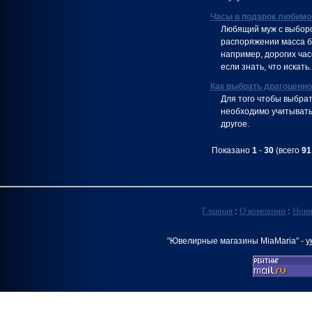
Часы в подарок любимом
Любящий муж с выбором
распоряжении масса бр
например, дорогих час
если знать, что искать.
Как выбрать драгоценно
Для того чтобы выбра
необходимо учитывать
другое.
Показано
1
-
30
(всего
91
Главная
:
О компании
:
Нов
"Ювелирные магазины MiaMaria" -
у