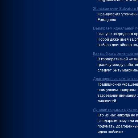
задумываемся, чем же 
Женские очки Salvatore
Французская утонченно
Ferragamo
Выбираем идеальный п
акануне очередного пр
Порой даже имея за с
выбора достойного под
Как выбрать элитный п
В корпоративной жизн
границу между работо
следует быть максима
Драгоценные камни в ка
Традиционно украшени
наилучшим подарком . 
завоевании внимания 
личностей.
Лучший подарок руками
Кто из нас никогда не 
с подарком тому или и
подумать, драгоценны
идею поближе.