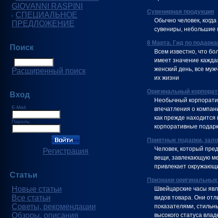
GIOVANNI RASPINI
Сувенирная продукция
СПЕЦИАЛЬНОЕ
Обычно человек, когда
ПРЕДЛОЖЕНИЕ
сувениры, небольшие п
8 Марта. Гид по подарк
Поиск
Всем известно, что б
имеет значение кажда
женский день, все муж
Расширенный поиск
их жизни
Оригинальный корпорат
Вход
Необычный корпоратив
E-Mail:
впечатления о компани
как прежде находится 
Пароль:
корпоративные подарк
Приятные подарки, зал
Человек, который пред
Регистрация
вещи, завлекающую мел
привлекает окружающи
Статьи
Признаки оригинальных
Новые статьи
Швейцарские часы явл
Все статьи
видов товара. Они от
Советы, рекомендации
показателями, стильн
Обзоры, описания
высокого статуса влад