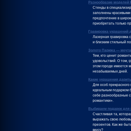
Разнообразие моделей 
Стенды в специализир
заполнены красивыми 
предпочтение в широк
приобретать только п
Гравировка украшений 
Лазерная гравировка 
и близким стильный по
Золото Парижа — мечт
Тем, кто ценит романт
удовольствий. О том, 
этом городе имеется м
незабываемых дней.
Какие украшения дарит
Для особ прекрасного 
идеальным подарком б
себе разнообразные се
романтики».
Выбираем подарок для
Счастливая та, котор
выражать свою любовь
презентов. Как же быт
вкусу?