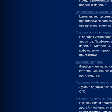
Представительницы пр
подобных изделий.
Оформление букетов в 
Цветы являются симво
практически любого т
празднества, военные 
Сладкая жизнь в подар
В подарок можно пода
ароматов. Парфюмеры 
изделий. Чувственный 
кофе отлично «прижил
приветствуе...
Фарфор в подарок
Фарфор – это материа
китайцы. Он ценился н
производства.
Подарить необычный по
Лучшие подарки и нео
СПб
Как приятно делать под
В нашей жизни происх
друзей, и официальны