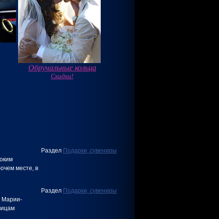
Обручальные кольца
Скидки!
Раздел
Подарки, сувениры
соким
очем месте, в
Раздел
Подарки, сувениры
 Марии-
вицам