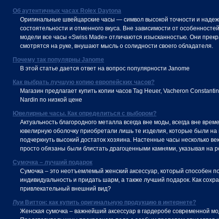
Об аутентичных часах Rolex Daytona
Оригинальные швейцарские часы — символ высокой точности и надеж
состоятельности и отменного вкуса. Вне зависимости от особенносте
модели все часы «Swiss Made» отличаются изысканностью. Они прек
смотрятся на руке, внушают мысль о солидности своего обладателя.
Почему так популярны Janome
В этой статье дается ответ на вопрос популярности Janome
Как выбрать лучшую копию европейских часов?
Магазин предлагает купить копии часов Tag Heuer, Vacheron Constantin
Nardin по низкой цене
Ювелирные часы. Как определиться с выбором?
Актуальность благородного металла всегда вне моды, всегда вне време
ювелирную оболочку приобретали лишь те изделия, которые были на 
подчеркнуть высокий достаток хозяина. Настенные часы несколько ве
просто обязаны были блистать драгоценными камнями, указывая на ро
Сумочка – лучший подарок
Сумочка – это неотъемлемый женский аксессуар, который способен п
индивидуальность и придать шарм, а также лучший подарок. Как сохр
привлекательный внешний вид?
Луи Виттон: как купить оригинальную продукцию в интернете?
Женская сумочка – важнейший аксессуар в гардеробе современной м