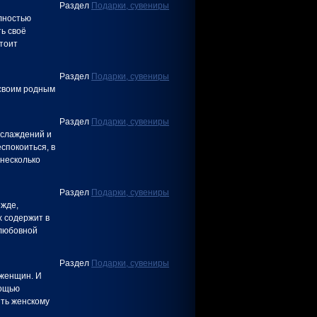
Раздел
Подарки, сувениры
лностью
ь своё
тоит
Раздел
Подарки, сувениры
 своим родным
Раздел
Подарки, сувениры
аслаждений и
еспокоиться, в
 несколько
Раздел
Подарки, сувениры
ежде,
х содержит в
«любовной
Раздел
Подарки, сувениры
 женщин. И
мощью
ить женскому