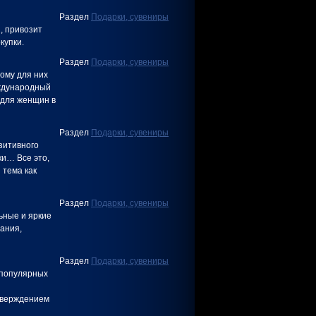
Раздел
Подарки, сувениры
, привозит
купки.
Раздел
Подарки, сувениры
ому для них
еждународный
 для женщин в
Раздел
Подарки, сувениры
зитивного
ки… Все это,
 тема как
Раздел
Подарки, сувениры
ьные и яркие
мания,
Раздел
Подарки, сувениры
 популярных
и
тверждением