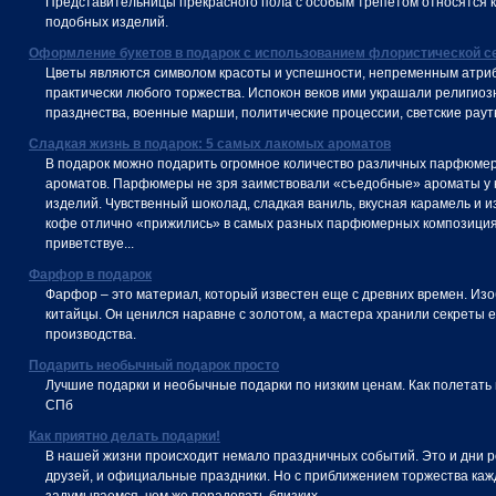
Представительницы прекрасного пола с особым трепетом относятся 
подобных изделий.
Оформление букетов в подарок с использованием флористической с
Цветы являются символом красоты и успешности, непременным атри
практически любого торжества. Испокон веков ими украшали религио
празднества, военные марши, политические процессии, светские раут
Сладкая жизнь в подарок: 5 самых лакомых ароматов
В подарок можно подарить огромное количество различных парфюме
ароматов. Парфюмеры не зря заимствовали «съедобные» ароматы у 
изделий. Чувственный шоколад, сладкая ваниль, вкусная карамель и 
кофе отлично «прижились» в самых разных парфюмерных композициях
приветствуе...
Фарфор в подарок
Фарфор – это материал, который известен еще с древних времен. Изо
китайцы. Он ценился наравне с золотом, а мастера хранили секреты е
производства.
Подарить необычный подарок просто
Лучшие подарки и необычные подарки по низким ценам. Как полетать
СПб
Как приятно делать подарки!
В нашей жизни происходит немало праздничных событий. Это и дни 
друзей, и официальные праздники. Но с приближением торжества ка