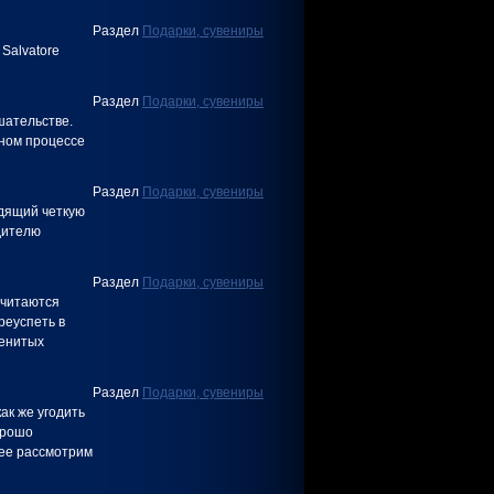
Раздел
Подарки, сувениры
Salvatore
Раздел
Подарки, сувениры
шательстве.
ьном процессе
Раздел
Подарки, сувениры
одящий четкую
дителю
Раздел
Подарки, сувениры
считаются
реуспеть в
менитых
Раздел
Подарки, сувениры
как же угодить
орошо
лее рассмотрим