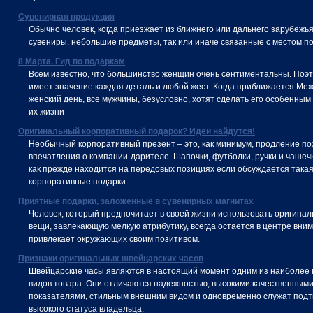
Сувенирная продукция
Обычно человек, когда приезжает из ближнего или дальнего зарубежья
сувениры, небольшие предметы, так или иначе связанные с местом по
8 Марта. Гид по подаркам
Всем известно, что большинство женщин очень сентиментальны. Поэт
имеет значение каждая деталь и любой жест. Когда приближается М
женский день, все мужчины, безусловно, хотят сделать его особенным
их жизни
Оригинальный корпоративный подарок? Идеи найдутся!
Необычный корпоративный презент – это, как минимум, продление по
впечатления о компании-дарителе. Шапочки, футболки, ручки и чашеч
как прежде находится на передовых позициях если обсуждается такая
корпоративные подарки.
Приятные подарки, заложенные в сувенирных магнитах
Человек, который предпочитает в своей жизни использовать оригинал
вещи, завлекающую мелкую атрибутику, всегда остается в центре вни
привлекает окружающих своим позитивом.
Признаки оригинальных швейцарских часов
Швейцарские часы являются в настоящий момент одним из наиболее
видов товара. Они отличаются надежностью, высокими качественным
показателями, стильным внешним видом и одновременно служат под
высокого статуса владельца.