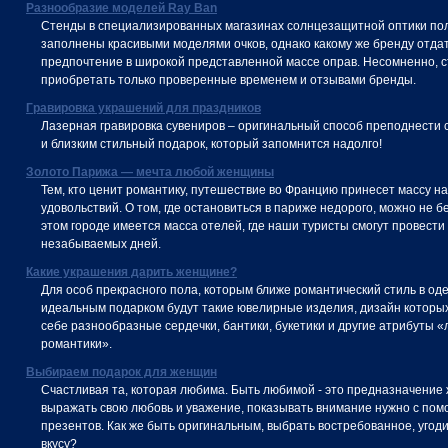
Разнообразие моделей Ray Ban
Стенды в специализированных магазинах солнцезащитной оптики по
заполнены красивыми моделями очков, однако какому же бренду отдат
предпочтение в широкой представленной массе оправ. Несомненно, с
приобретать только проверенные временем и отзывами бренды.
Гравировка украшений для праздников
Лазерная гравировка сувениров – оригинальный способ преподнести
и близким стильный подарок, который запомнится надолго!
Золото Парижа — мечта любой женщины
Тем, кто ценит романтику, путешествие во Францию принесет массу н
удовольствий. О том, где остановиться в париже недорого, можно не б
этом городе имеется масса отелей, где наши туристы смогут провести
незабываемых дней.
Какие украшения дарить женщине?
Для особ прекрасного пола, которым ближе романтический стиль в од
идеальным подарком будут такие ювелирные изделия, дизайн которы
себе разнообразные сердечки, бантики, букетики и другие атрибуты 
романтики».
Выбираем подарок для женщин
Счастливая та, которая любима. Быть любимой - это предназначение
выражать свою любовь и уважение, показывать внимание нужно с по
презентов. Как же быть оригинальным, выбрать востребованное, угод
вкусу?