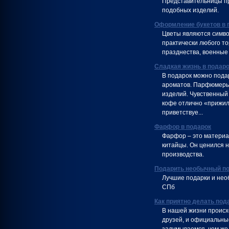
Представительницы пр
подобных изделий.
Оформление букетов в 
Цветы являются симво
практически любого т
празднества, военные 
Сладкая жизнь в подар
В подарок можно пода
ароматов. Парфюмеры 
изделий. Чувственный 
кофе отлично «прижил
приветствуе...
Фарфор в подарок
Фарфор – это материа
китайцы. Он ценился н
производства.
Подарить необычный по
Лучшие подарки и нео
СПб
Как приятно делать под
В нашей жизни происх
друзей, и официальны