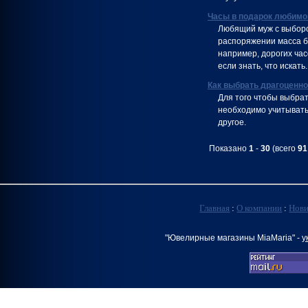
Часы в подарок любимом
Любящий муж с выбором
распоряжении масса бр
например, дорогих час
если знать, что искать.
Как выбрать драгоценно
Для того чтобы выбра
необходимо учитывать
другое.
Показано
1
-
30
(всего
91
Главная
:
О компании
:
Нов
"Ювелирные магазины MiaMaria" -
у