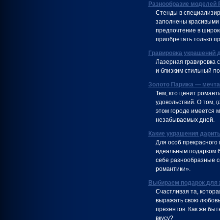
Разнообразие моделей 
Стенды в специализир
заполнены красивыми 
предпочтение в широк
приобретать только п
Гравировка украшений 
Лазерная гравировка 
и близким стильный по
Золото Парижа — мечт
Тем, кто ценит романт
удовольствий. О том, 
этом городе имеется м
незабываемых дней.
Какие украшения дарит
Для особ прекрасного 
идеальным подарком б
себе разнообразные се
романтики».
Выбираем подарок для
Счастливая та, котор
выражать свою любовь
презентов. Как же быт
вкусу?