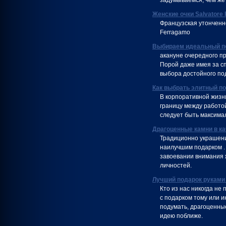
задумываемся, чем же 
Женские очки Salvatore
Французская утонченно
Ferragamo
Выбираем идеальный п
акануне очередного пр
Порой даже имея за с
выбора достойного под
Как выбрать элитный п
В корпоративной жизн
границу между работо
следует быть максима
Драгоценные камни в ка
Традиционно украшени
наилучшим подарком . 
завоевании внимания 
личностей.
Лучший подарок руками
Кто из нас никогда не 
с подарком тому или и
подумать, драгоценны
идею поближе.