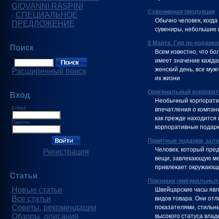
GIOVANNI RASPINI
Сувенирная продукция
СПЕЦИАЛЬНОЕ
Обычно человек, когда
ПРЕДЛОЖЕНИЕ
сувениры, небольшие п
8 Марта. Гид по подарк
Поиск
Всем известно, что б
имеет значение кажда
женский день, все муж
Расширенный поиск
их жизни
Оригинальный корпорат
Вход
Необычный корпоратив
E-Mail:
впечатления о компани
как прежде находится 
Пароль:
корпоративные подарк
Приятные подарки, зал
Человек, который пред
Регистрация
вещи, завлекающую мел
привлекает окружающи
Статьи
Признаки оригинальных
Новые статьи
Швейцарские часы явл
Все статьи
видов товара. Они от
Советы, рекомендации
показателями, стильн
Обзоры, описания
высокого статуса влад