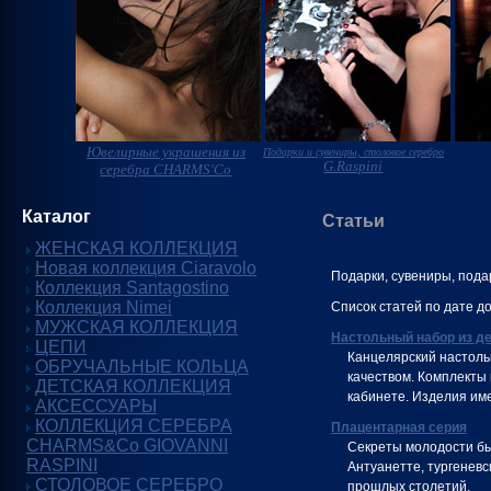
Ювелирные украшения из
Подарки и сувениры, столовое серебро
G.Raspini
серебра CHARMS'Co
Каталог
Статьи
ЖЕНСКАЯ КОЛЛЕКЦИЯ
Новая коллекция Ciaravolo
Подарки, сувениры, под
Коллекция Santagostino
Коллекция Nimei
Список статей по дате д
МУЖСКАЯ КОЛЛЕКЦИЯ
Настольный набор из д
ЦЕПИ
Канцелярский настоль
ОБРУЧАЛЬНЫЕ КОЛЬЦА
качеством. Комплекты
ДЕТСКАЯ КОЛЛЕКЦИЯ
кабинете. Изделия им
АКСЕССУАРЫ
КОЛЛЕКЦИЯ СЕРЕБРА
Плацентарная серия
CHARMS&Co GIOVANNI
Секреты молодости бы
RASPINI
Антуанетте, тургенев
СТОЛОВОЕ СЕРЕБРО
прошлых столетий.