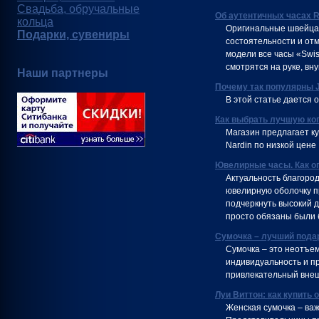
Свадьба, обручальные
Об аутентичных часах R
кольца
Оригинальные швейцар
Подарки, сувениры
состоятельности и отм
модели все часы «Swi
смотрятся на руке, вн
Наши партнеры
Почему так популярны 
В этой статье дается 
Как выбрать лучшую ко
Магазин предлагает куп
Nardin по низкой цене
Ювелирные часы. Как о
Актуальность благород
ювелирную оболочку п
подчеркнуть высокий д
просто обязаны были б
Сумочка – лучший пода
Сумочка – это неотъе
индивидуальность и пр
привлекательный вне
Луи Виттон: как купить
Женская сумочка – ва