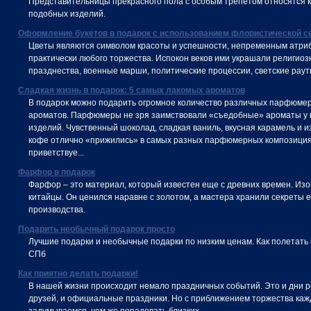
Представительницы прекрасного пола с особым трепетом относятся 
подобных изделий.
Оформление букетов в подарок с использованием флористической с
Цветы являются символом красоты и успешности, непременным атри
практически любого торжества. Испокон веков ими украшали религио
празднества, военные марши, политические процессии, светские раут
Сладкая жизнь в подарок: 5 самых лакомых ароматов
В подарок можно подарить огромное количество различных парфюме
ароматов. Парфюмеры не зря заимствовали «съедобные» ароматы у 
изделий. Чувственный шоколад, сладкая ваниль, вкусная карамель и 
кофе отлично «прижились» в самых разных парфюмерных композициях
приветствуе...
Фарфор в подарок
Фарфор – это материал, который известен еще с древних времен. Изо
китайцы. Он ценился наравне с золотом, а мастера хранили секреты е
производства.
Подарить необычный подарок просто
Лучшие подарки и необычные подарки по низким ценам. Как полетать
СПб
Как приятно делать подарки!
В нашей жизни происходит немало праздничных событий. Это и дни 
друзей, и официальные праздники. Но с приближением торжества ка