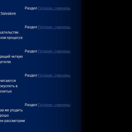
Раздел
Подарки, сувениры
Salvatore
Раздел
Подарки, сувениры
шательстве.
ьном процессе
Раздел
Подарки, сувениры
одящий четкую
дителю
Раздел
Подарки, сувениры
считаются
реуспеть в
менитых
Раздел
Подарки, сувениры
как же угодить
орошо
лее рассмотрим