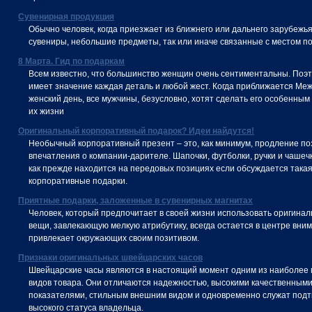
Сувенирная продукция
Обычно человек, когда приезжает из ближнего или дальнего зарубежья
сувениры, небольшие предметы, так или иначе связанные с местом по
8 Марта. Гид по подаркам
Всем известно, что большинство женщин очень сентиментальны. Поэт
имеет значение каждая деталь и любой жест. Когда приближается М
женский день, все мужчины, безусловно, хотят сделать его особенным
их жизни
Оригинальный корпоративный подарок? Идеи найдутся!
Необычный корпоративный презент – это, как минимум, продление по
впечатления о компании-дарителе. Шапочки, футболки, ручки и чашеч
как прежде находится на передовых позициях если обсуждается такая
корпоративные подарки.
Приятные подарки, заложенные в сувенирных магнитах
Человек, который предпочитает в своей жизни использовать оригинал
вещи, завлекающую мелкую атрибутику, всегда остается в центре вни
привлекает окружающих своим позитивом.
Признаки оригинальных швейцарских часов
Швейцарские часы являются в настоящий момент одним из наиболее
видов товара. Они отличаются надежностью, высокими качественным
показателями, стильным внешним видом и одновременно служат под
высокого статуса владельца.