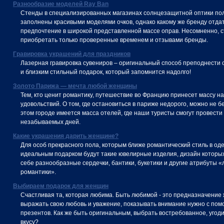
Разнообразие моделей Ray Ban
Стенды в специализированных магазинах солнцезащитной оптики по
заполнены красивыми моделями очков, однако какому же бренду отдат
предпочтение в широкой представленной массе оправ. Несомненно, с
приобретать только проверенные временем и отзывами бренды.
Гравировка украшений для праздников
Лазерная гравировка сувениров – оригинальный способ преподнести
и близким стильный подарок, который запомнится надолго!
Золото Парижа — мечта любой женщины
Тем, кто ценит романтику, путешествие во Францию принесет массу н
удовольствий. О том, где остановиться в париже недорого, можно не б
этом городе имеется масса отелей, где наши туристы смогут провести
незабываемых дней.
Какие украшения дарить женщине?
Для особ прекрасного пола, которым ближе романтический стиль в од
идеальным подарком будут такие ювелирные изделия, дизайн которы
себе разнообразные сердечки, бантики, букетики и другие атрибуты 
романтики».
Выбираем подарок для женщин
Счастливая та, которая любима. Быть любимой - это предназначение
выражать свою любовь и уважение, показывать внимание нужно с по
презентов. Как же быть оригинальным, выбрать востребованное, угод
вкусу?