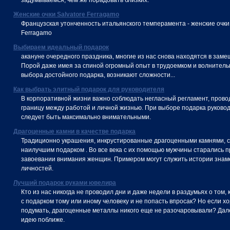
задумываемся, чем же порадовать близких.
Женские очки Salvatore Ferragamo
Французская утонченность итальянского темперамента - женские очки 
Ferragamo
Выбираем идеальный подарок
акануне очередного праздника, многие из нас снова находятся в заме
Порой даже имея за спиной огромный опыт в трудоемком и волнител
выбора достойного подарка, возникают сложности...
Как выбрать элитный подарок для руководителя
В корпоративной жизни важно соблюдать негласный регламент, пров
границу между работой и личной жизнью. При выборе подарка руково
следует быть максимально внимательными.
Драгоценные камни в качестве подарка
Традиционно украшения, инкрустированные драгоценными камнями, 
наилучшим подарком . Во все века с их помощью мужчины старались п
завоевании внимания женщин. Примером могут служить истории зна
личностей.
Лучший подарок руками ювелира
Кто из нас никогда не проводил дни и даже недели в раздумьях о том, 
с подарком тому или иному человеку и не попасть впросак? Но если х
подумать, драгоценные металлы никого еще не разочаровывали? Да
идею поближе.