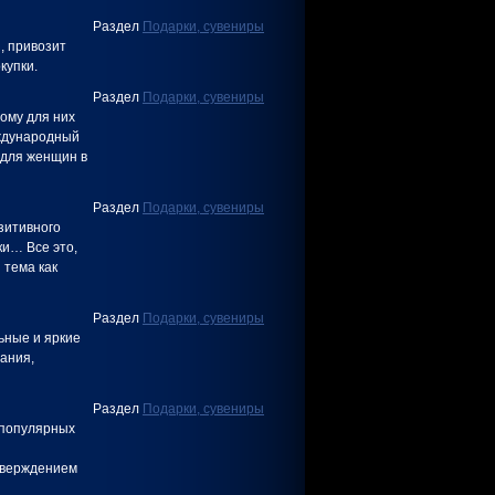
Раздел
Подарки, сувениры
, привозит
купки.
Раздел
Подарки, сувениры
ому для них
еждународный
 для женщин в
Раздел
Подарки, сувениры
зитивного
ки… Все это,
 тема как
Раздел
Подарки, сувениры
ьные и яркие
мания,
Раздел
Подарки, сувениры
 популярных
и
тверждением