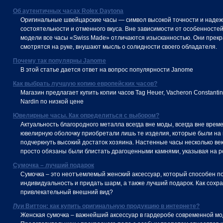
Об аутентичных часах Rolex Daytona
Оригинальные швейцарские часы — символ высокой точности и надеж
состоятельности и отменного вкуса. Вне зависимости от особенносте
модели все часы «Swiss Made» отличаются изысканностью. Они прек
смотрятся на руке, внушают мысль о солидности своего обладателя.
Почему так популярны Janome
В этой статье дается ответ на вопрос популярности Janome
Как выбрать лучшую копию европейских часов?
Магазин предлагает купить копии часов Tag Heuer, Vacheron Constantin
Nardin по низкой цене
Ювелирные часы. Как определиться с выбором?
Актуальность благородного металла всегда вне моды, всегда вне време
ювелирную оболочку приобретали лишь те изделия, которые были на 
подчеркнуть высокий достаток хозяина. Настенные часы несколько ве
просто обязаны были блистать драгоценными камнями, указывая на ро
Сумочка – лучший подарок
Сумочка – это неотъемлемый женский аксессуар, который способен п
индивидуальность и придать шарм, а также лучший подарок. Как сохр
привлекательный внешний вид?
Луи Виттон: как купить оригинальную продукцию в интернете?
Женская сумочка – важнейший аксессуар в гардеробе современной м