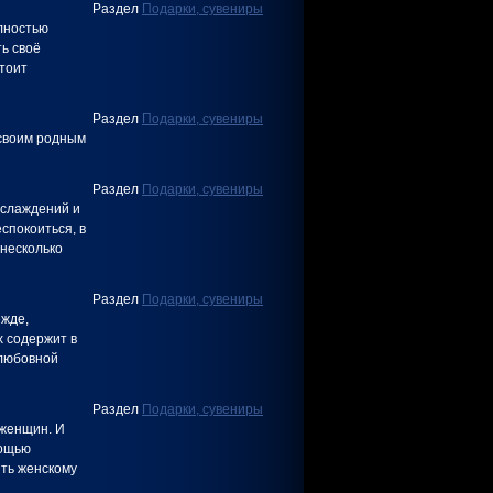
Раздел
Подарки, сувениры
лностью
ь своё
тоит
Раздел
Подарки, сувениры
 своим родным
Раздел
Подарки, сувениры
аслаждений и
еспокоиться, в
 несколько
Раздел
Подарки, сувениры
ежде,
х содержит в
«любовной
Раздел
Подарки, сувениры
 женщин. И
мощью
ить женскому