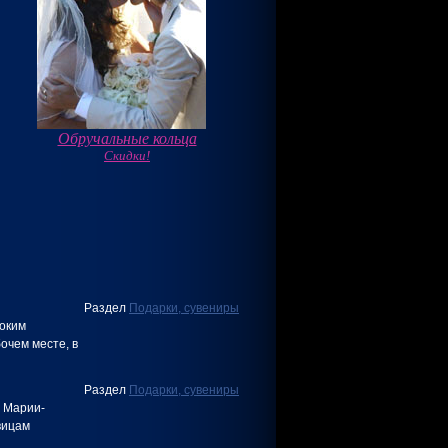
Обручальные кольца
Скидки!
Раздел
Подарки, сувениры
соким
очем месте, в
Раздел
Подарки, сувениры
 Марии-
вицам