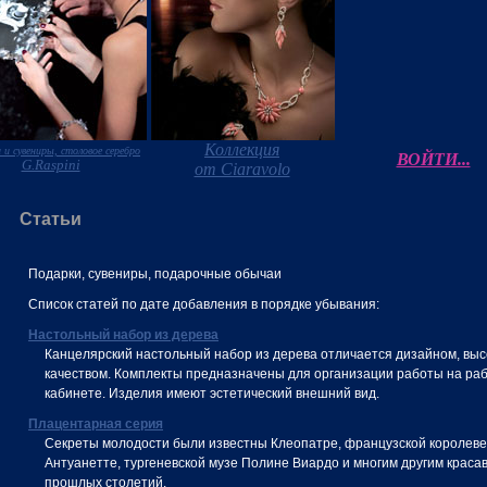
Коллекция
 и сувениры, столовое серебро
ВОЙТИ...
G.Raspini
от Ciaravolo
Статьи
Подарки, сувениры, подарочные обычаи
Список статей по дате добавления в порядке убывания:
Настольный набор из дерева
Канцелярский настольный набор из дерева отличается дизайном, вы
качеством. Комплекты предназначены для организации работы на раб
кабинете. Изделия имеют эстетический внешний вид.
Плацентарная серия
Секреты молодости были известны Клеопатре, французской королеве
Антуанетте, тургеневской музе Полине Виардо и многим другим краса
прошлых столетий.