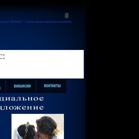
газины "MiaMaria"
- эксклюзивные ювелирные украшения
с: