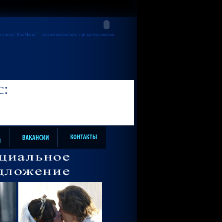
газины "MiaMaria"
- эксклюзивные ювелирные украшения
с: