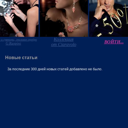
Коллекция
 и сувениры, столовое серебро
ВОЙТИ...
G.Raspini
от Ciaravolo
Новые статьи
За последние 300 дней новых статей добавлено не было.