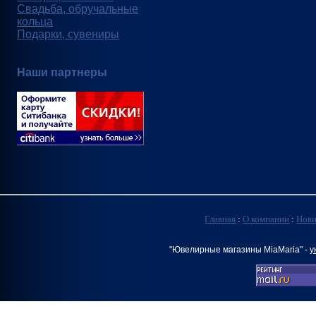
Свадьба, обручальные
кольца
Подарки, сувениры
Наши партнеры
Главная
:
О компании
:
Нов
"Ювелирные магазины MiaMaria" -
у