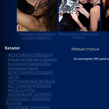
Ювелирные украшения из
Подарки и сувениры, столовое серебро
G.Raspini
серебра CHARMS'Co
Каталог
Новые статьи
ЖЕНСКАЯ КОЛЛЕКЦИЯ
За последние 300 дней н
Новая коллекция Ciaravolo
Коллекция Santagostino
Коллекция Nimei
МУЖСКАЯ КОЛЛЕКЦИЯ
ЦЕПИ
ОБРУЧАЛЬНЫЕ КОЛЬЦА
ДЕТСКАЯ КОЛЛЕКЦИЯ
АКСЕССУАРЫ
КОЛЛЕКЦИЯ СЕРЕБРА
CHARMS&Co GIOVANNI
RASPINI
СТОЛОВОЕ СЕРЕБРО