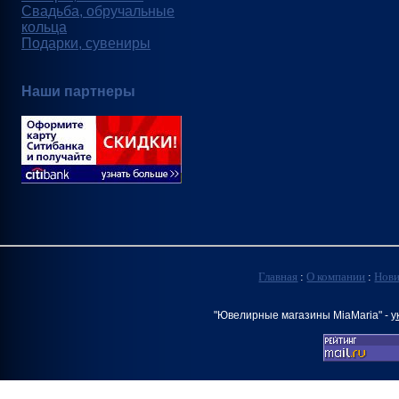
Свадьба, обручальные
кольца
Подарки, сувениры
Наши партнеры
Главная
:
О компании
:
Нов
"Ювелирные магазины MiaMaria" -
у