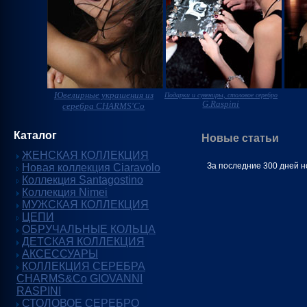
Ювелирные украшения из
Подарки и сувениры, столовое серебро
G.Raspini
серебра CHARMS'Co
Каталог
Новые статьи
ЖЕНСКАЯ КОЛЛЕКЦИЯ
За последние 300 дней н
Новая коллекция Ciaravolo
Коллекция Santagostino
Коллекция Nimei
МУЖСКАЯ КОЛЛЕКЦИЯ
ЦЕПИ
ОБРУЧАЛЬНЫЕ КОЛЬЦА
ДЕТСКАЯ КОЛЛЕКЦИЯ
АКСЕССУАРЫ
КОЛЛЕКЦИЯ СЕРЕБРА
CHARMS&Co GIOVANNI
RASPINI
СТОЛОВОЕ СЕРЕБРО