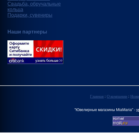
Свадьба, обручальные
кольца
Подарки, сувениры
Наши партнеры
Главная
:
О компании
:
Нов
"Ювелирные магазины MiaMaria" -
у