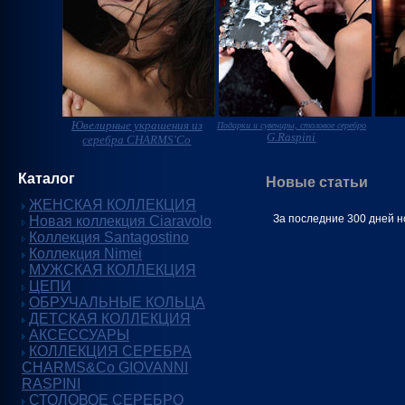
Ювелирные украшения из
Подарки и сувениры, столовое серебро
G.Raspini
серебра CHARMS'Co
Каталог
Новые статьи
ЖЕНСКАЯ КОЛЛЕКЦИЯ
За последние 300 дней н
Новая коллекция Ciaravolo
Коллекция Santagostino
Коллекция Nimei
МУЖСКАЯ КОЛЛЕКЦИЯ
ЦЕПИ
ОБРУЧАЛЬНЫЕ КОЛЬЦА
ДЕТСКАЯ КОЛЛЕКЦИЯ
АКСЕССУАРЫ
КОЛЛЕКЦИЯ СЕРЕБРА
CHARMS&Co GIOVANNI
RASPINI
СТОЛОВОЕ СЕРЕБРО