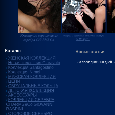
Ювелирные украшения из
Подарки и сувениры, столовое серебро
G.Raspini
серебра CHARMS'Co
Каталог
Новые статьи
ЖЕНСКАЯ КОЛЛЕКЦИЯ
За последние 300 дней н
Новая коллекция Ciaravolo
Коллекция Santagostino
Коллекция Nimei
МУЖСКАЯ КОЛЛЕКЦИЯ
ЦЕПИ
ОБРУЧАЛЬНЫЕ КОЛЬЦА
ДЕТСКАЯ КОЛЛЕКЦИЯ
АКСЕССУАРЫ
КОЛЛЕКЦИЯ СЕРЕБРА
CHARMS&Co GIOVANNI
RASPINI
СТОЛОВОЕ СЕРЕБРО