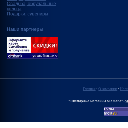
Свадьба, обручальные
кольца
Подарки, сувениры
Наши партнеры
Главная
:
О компании
:
Нов
"Ювелирные магазины MiaMaria" -
у