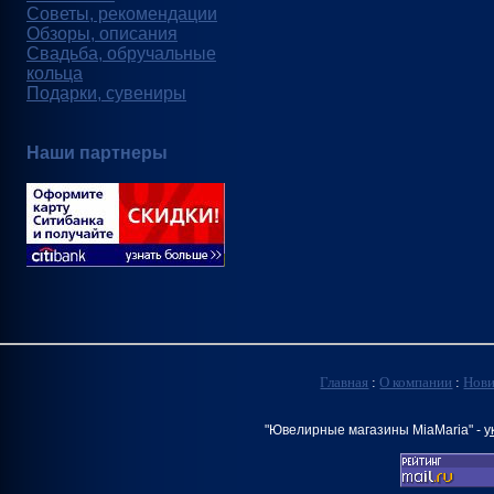
Советы, рекомендации
Обзоры, описания
Свадьба, обручальные
кольца
Подарки, сувениры
Наши партнеры
Главная
:
О компании
:
Нов
"Ювелирные магазины MiaMaria" -
у