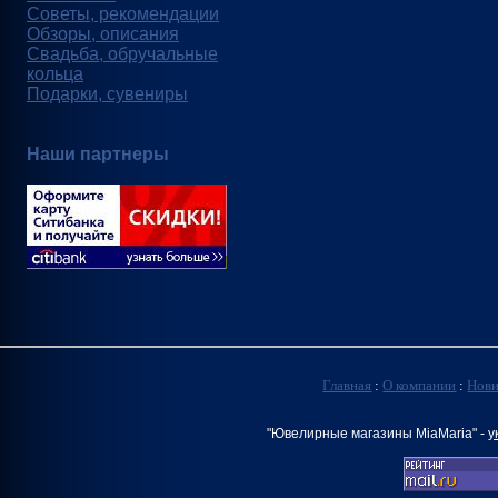
Советы, рекомендации
Обзоры, описания
Свадьба, обручальные
кольца
Подарки, сувениры
Наши партнеры
Главная
:
О компании
:
Нов
"Ювелирные магазины MiaMaria" -
у