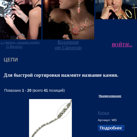
Коллекция
 и сувениры, столовое серебро
ВОЙТИ...
G.Raspini
от Ciaravolo
ЦЕПИ
Для быстрой сортировки нажмите название камня.
Показано
1
-
20
(всего
41
позиций)
Наименование
Колье
Артикул: WG