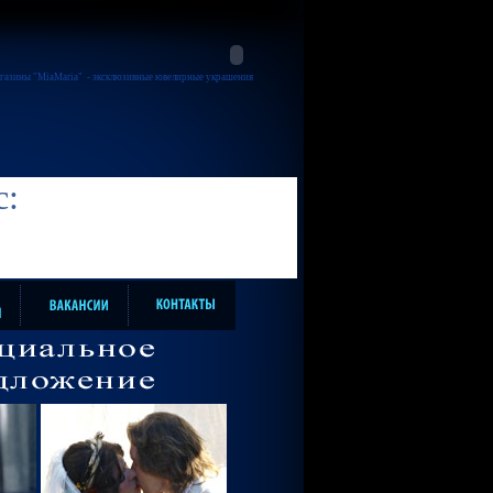
газины "MiaMaria"
- эксклюзивные ювелирные украшения
с: