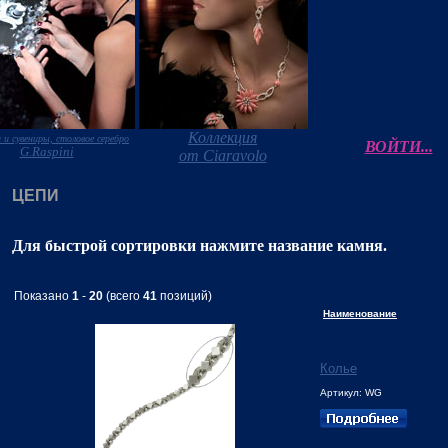
Коллекция
 и сувениры, столовое серебро
ВОЙТИ...
G.Raspini
от Ciaravolo
ЦЕПИ
Для быстрой сортировки нажмите название камня.
Показано
1
-
20
(всего
41
позиций)
Наименование
Колье
Артикул: WG