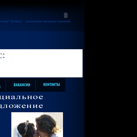
газины "MiaMaria"
- эксклюзивные ювелирные украшения
с: