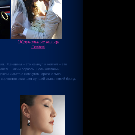
Обручальные кольца
Скидки!
ия. Женщины – это жемчуг, и жемчуг – это
анель. Таким образом, цель компании
рюзы и агата с жемчугом, оригинально
 творчестве отличают лучший итальянский бренд.