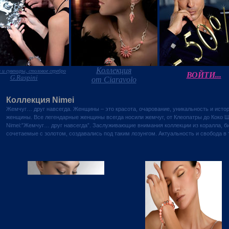
Коллекция
 и сувениры, столовое серебро
ВОЙТИ...
G.Raspini
от Ciaravolo
Коллекция Nimei
Жемчуг… друг навсегда. Женщины – это красота, очарование, уникальность и истор
женщины. Все легендарные женщины всегда носили жемчуг, от Клеопатры до Коко Ш
Nimei:”Жемчуг… друг навсегда”. Заслуживающие внимания коллекции из коралла, би
сочетаемые с золотом, создавались под таким лозунгом. Актуальность и свобода в