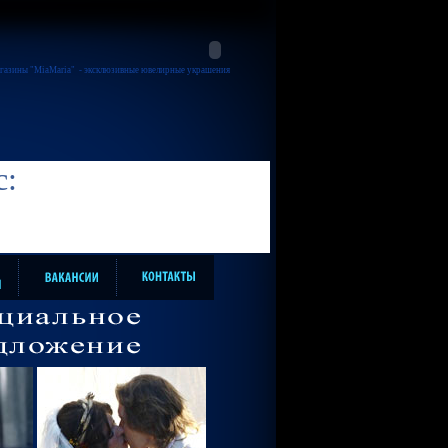
газины "MiaMaria"
- эксклюзивные ювелирные украшения
с: