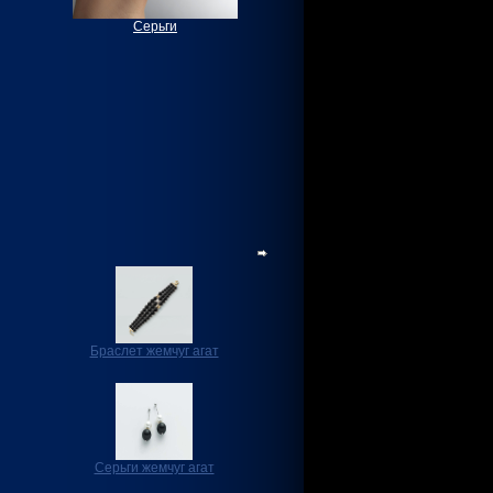
Серьги
Браслет жемчуг агат
Серьги жемчуг агат