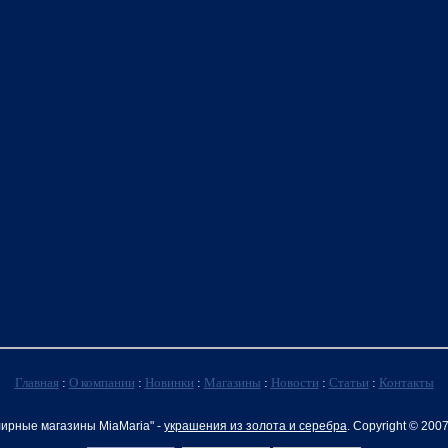
Главная
:
О компании
:
Новинки
:
Магазины
:
Новости
:
Статьи
:
Контакты
ирные магазины MiaMaria" -
украшения из золота и серебра
. Copyright © 200