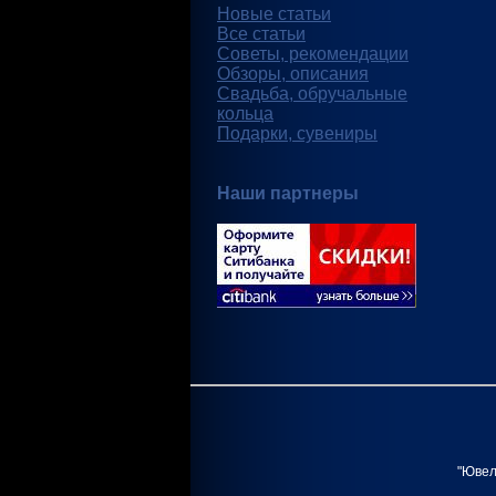
Новые статьи
Все статьи
Советы, рекомендации
Обзоры, описания
Свадьба, обручальные
кольца
Подарки, сувениры
Наши партнеры
"Ювел