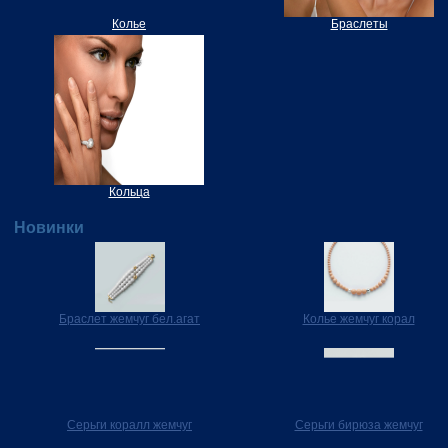
Колье
Браслеты
Кольца
Новинки
Браслет жемчуг бел.агат
Колье жемчуг корал
Серьги коралл жемчуг
Серьги бирюза жемчуг