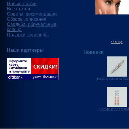
Новые статьи
Все статьи
Советы, рекомендации
Обзоры, описания
Свадьба, обручальные
кольца
Подарки, сувениры
Кольца
Наши партнеры
Новинки
Браслет жемчуг бел
Серьги коралл же