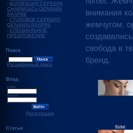
Nimei:”Жемч
КОЛЛЕКЦИЯ СЕРЕБРА
CHARMS&Co GIOVANNI
внимания ко
RASPINI
СТОЛОВОЕ СЕРЕБРО
жемчугом, о
GIOVANNI RASPINI
СПЕЦИАЛЬНОЕ
создавались
ПРЕДЛОЖЕНИЕ
свобода в т
Поиск
бренд.
Расширенный поиск
Вход
E-Mail:
Пароль:
Регистрация
Колье
Статьи