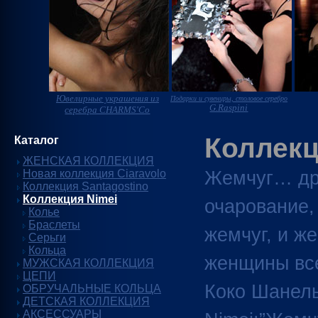
Ювелирные украшения из
Подарки и сувениры, столовое серебро
G.Raspini
серебра CHARMS'Co
Коллекц
Каталог
ЖЕНСКАЯ КОЛЛЕКЦИЯ
Новая коллекция Ciaravolo
Жемчуг… дру
Коллекция Santagostino
Коллекция Nimei
очарование,
Колье
Браслеты
жемчуг, и ж
Серьги
Кольца
женщины все
МУЖСКАЯ КОЛЛЕКЦИЯ
ЦЕПИ
Коко Шанель
ОБРУЧАЛЬНЫЕ КОЛЬЦА
ДЕТСКАЯ КОЛЛЕКЦИЯ
АКСЕССУАРЫ