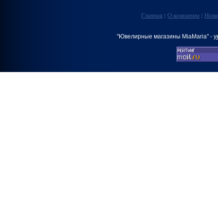
Главная
:
О компании
:
Нов
"Ювелирные магазины MiaMaria" -
у