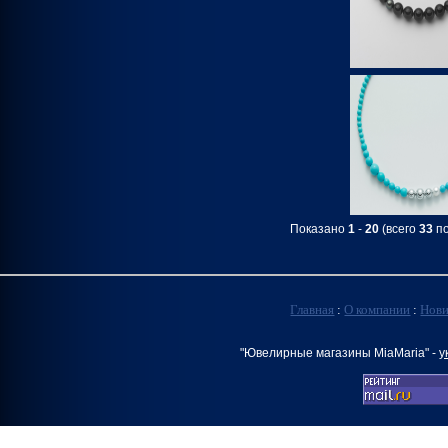
Показано
1
-
20
(всего
33
по
Главная
:
О компании
:
Нов
"Ювелирные магазины MiaMaria" -
у