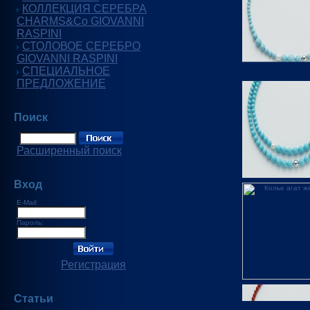
КОЛЛЕКЦИЯ СЕРЕБРА
CHARMS&Co GIOVANNI
RASPINI
СТОЛОВОЕ СЕРЕБРО
GIOVANNI RASPINI
СПЕЦИАЛЬНОЕ
ПРЕДЛОЖЕНИЕ
Поиск
Расширенный поиск
Вход
E-Mail:
Пароль:
Регистрация
Статьи