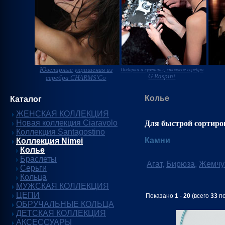
Ювелирные украшения из
Подарки и сувениры, столовое серебро
G.Raspini
серебра CHARMS'Co
Колье
Каталог
ЖЕНСКАЯ КОЛЛЕКЦИЯ
Новая коллекция Ciaravolo
Для быстрой сортиро
Коллекция Santagostino
Камни
Коллекция Nimei
Колье
Браслеты
Агат
,
Бирюза
,
Жемчу
Серьги
Кольца
МУЖСКАЯ КОЛЛЕКЦИЯ
ЦЕПИ
Показано
1
-
20
(всего
33
по
ОБРУЧАЛЬНЫЕ КОЛЬЦА
ДЕТСКАЯ КОЛЛЕКЦИЯ
АКСЕССУАРЫ