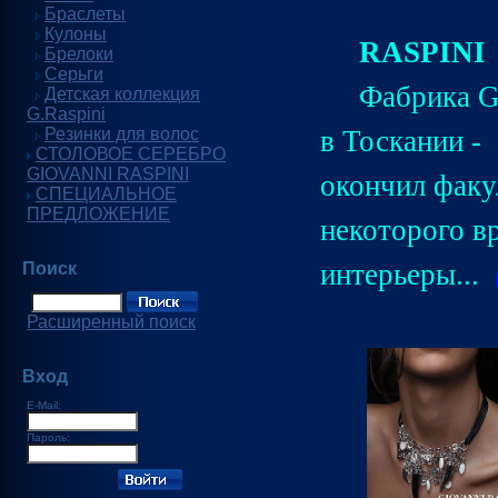
Браслеты
Кулоны
RASPINI
Брелоки
Серьги
Фабрика Gi
Детская коллекция
G.Raspini
Резинки для волос
в Тоскании -
СТОЛОВОЕ СЕРЕБРО
GIOVANNI RASPINI
окончил факу
СПЕЦИАЛЬНОЕ
ПРЕДЛОЖЕНИЕ
некоторого в
интерьеры...
Поиск
Расширенный поиск
Вход
E-Mail:
Пароль: