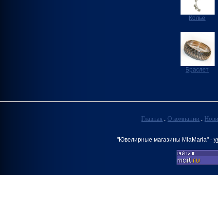
Колье
Браслет
Главная
:
О компании
:
Нов
"Ювелирные магазины MiaMaria" -
у