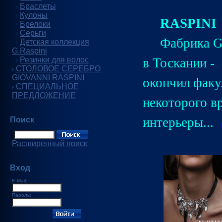
Браслеты
Кулоны
RASPINI
Брелоки
Серьги
Фабрика Gi
Детская коллекция
G.Raspini
Резинки для волос
в Тоскании -
СТОЛОВОЕ СЕРЕБРО
GIOVANNI RASPINI
окончил факу
СПЕЦИАЛЬНОЕ
ПРЕДЛОЖЕНИЕ
некоторого в
интерьеры...
Поиск
Расширенный поиск
Вход
E-Mail:
Пароль: