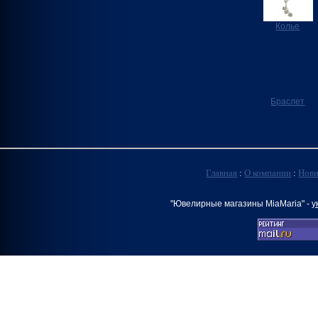
Колье
Браслет
Главная
:
О компании
:
Нов
"Ювелирные магазины MiaMaria" -
у