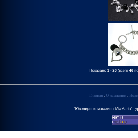
Показано
1
-
20
(всего
46
по
Главная
:
О компании
:
Нов
"Ювелирные магазины MiaMaria" -
у