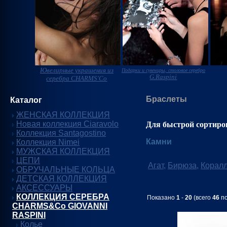
Ювелирные украшения из
Подарки и сувениры, столовое серебро
G.Raspini
серебра CHARMS'Co
Браслеты
Каталог
ЖЕНСКАЯ КОЛЛЕКЦИЯ
Новая коллекция Ciaravolo
Для быстрой сортиро
Коллекция Santagostino
Камни
Коллекция Nimei
МУЖСКАЯ КОЛЛЕКЦИЯ
ЦЕПИ
Агат
,
Бирюза
,
Корал
ОБРУЧАЛЬНЫЕ КОЛЬЦА
ДЕТСКАЯ КОЛЛЕКЦИЯ
АКСЕССУАРЫ
КОЛЛЕКЦИЯ СЕРЕБРА
Показано
1
-
20
(всего
46
по
CHARMS&Co GIOVANNI
RASPINI
Колье