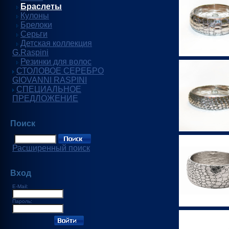
Браслеты
Кулоны
Брелоки
Серьги
Детская коллекция
G.Raspini
Резинки для волос
СТОЛОВОЕ СЕРЕБРО
GIOVANNI RASPINI
СПЕЦИАЛЬНОЕ
ПРЕДЛОЖЕНИЕ
Поиск
Расширенный поиск
Вход
E-Mail:
Пароль: