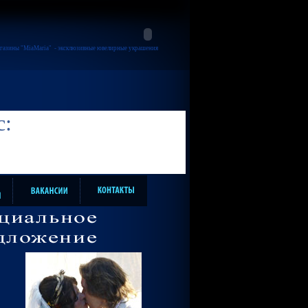
газины "MiaMaria"
- эксклюзивные ювелирные украшения
с: