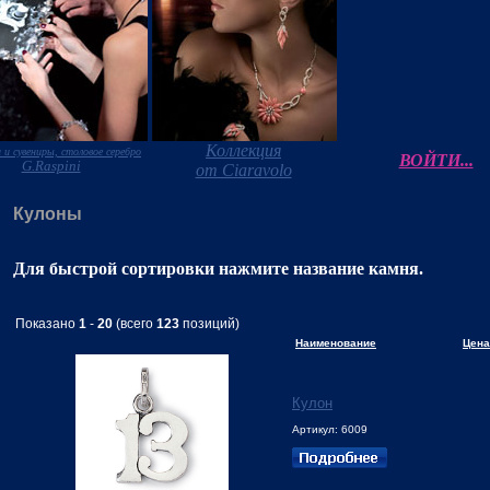
Коллекция
 и сувениры, столовое серебро
ВОЙТИ...
G.Raspini
от Ciaravolo
Кулоны
Для быстрой сортировки нажмите название камня.
Показано
1
-
20
(всего
123
позиций)
Наименование
Цена
Кулон
Артикул: 6009