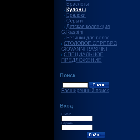
Браслеты
Кулоны
Брелоки
Серьги
Детская коллекция
G.Raspini
Резинки для волос
СТОЛОВОЕ СЕРЕБРО
GIOVANNI RASPINI
СПЕЦИАЛЬНОЕ
ПРЕДЛОЖЕНИЕ
Поиск
Расширенный поиск
Вход
E-Mail:
Пароль: