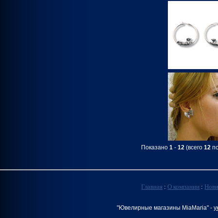
Показано
1
-
12
(всего
12
по
Главная
:
О компании
:
Нов
"Ювелирные магазины MiaMaria" -
у