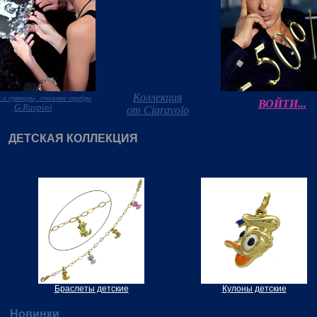
Коллекция
 и сувениры, столовое серебро
ВОЙТИ...
G.Raspini
от Ciaravolo
ДЕТСКАЯ КОЛЛЕКЦИЯ
Браслеты детские
Кулоны детские
Новинки