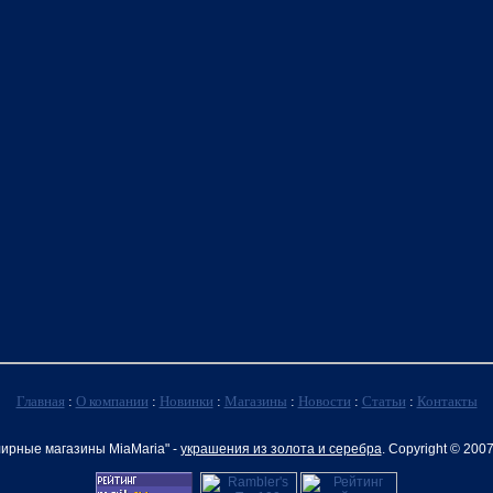
Главная
:
О компании
:
Новинки
:
Магазины
:
Новости
:
Статьи
:
Контакты
ирные магазины MiaMaria" -
украшения из золота и серебра
. Copyright © 200