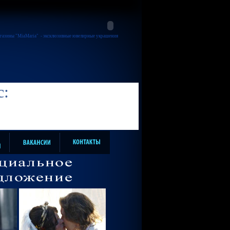
газины "MiaMaria"
- эксклюзивные ювелирные украшения
с: