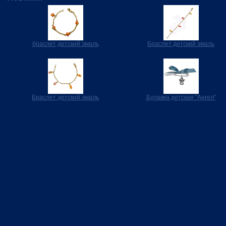
браслет детский эмаль
Браслет детский эмаль
Браслет детский эмаль
Булавка детская "Ангел"