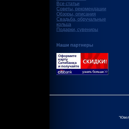
Все статьи
Советы, рекомендации
Обзоры, описания
Свадьба, обручальные
кольца
Подарки, сувениры
Наши партнеры
"Ювел