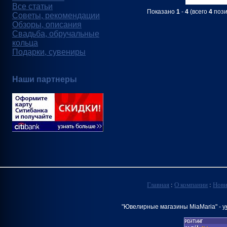
Все статьи
Показано
1
-
4
(всего
4
пози
Советы, рекомендации
Обзоры, описания
Свадьба, обручальные
кольца
Подарки, сувениры
Наши партнеры
Главная
:
О компании
:
Нов
"Ювелирные магазины MiaMaria" -
у