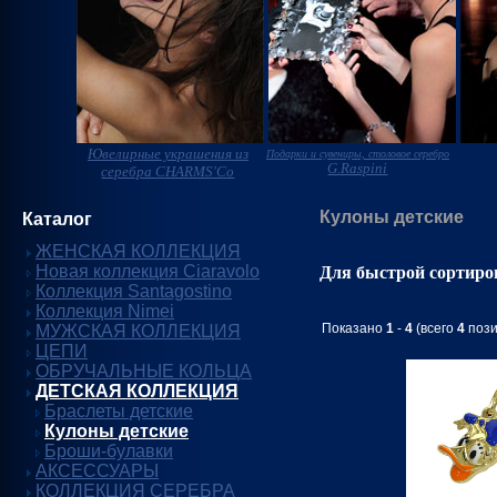
Ювелирные украшения из
Подарки и сувениры, столовое серебро
G.Raspini
серебра CHARMS'Co
Кулоны детские
Каталог
ЖЕНСКАЯ КОЛЛЕКЦИЯ
Новая коллекция Ciaravolo
Для быстрой сортиро
Коллекция Santagostino
Коллекция Nimei
Показано
1
-
4
(всего
4
пози
МУЖСКАЯ КОЛЛЕКЦИЯ
ЦЕПИ
ОБРУЧАЛЬНЫЕ КОЛЬЦА
ДЕТСКАЯ КОЛЛЕКЦИЯ
Браслеты детские
Кулоны детские
Броши-булавки
АКСЕССУАРЫ
КОЛЛЕКЦИЯ СЕРЕБРА