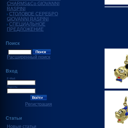
CHARMS&Co GIOVANNI
RASPINI
СТОЛОВОЕ СЕРЕБРО
GIOVANNI RASPINI
СПЕЦИАЛЬНОЕ
ПРЕДЛОЖЕНИЕ
Поиск
Расширенный поиск
Вход
E-Mail:
Пароль:
Регистрация
Статьи
Новые статьи