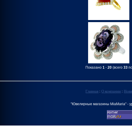
Показано
1
-
20
(всего
33
по
Главная
:
О компании
:
Нов
"Ювелирные магазины MiaMaria" -
у