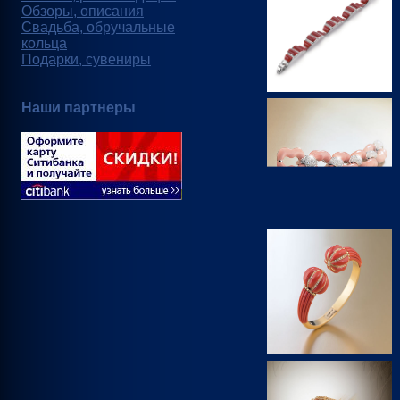
Обзоры, описания
Свадьба, обручальные
кольца
Подарки, сувениры
Наши партнеры