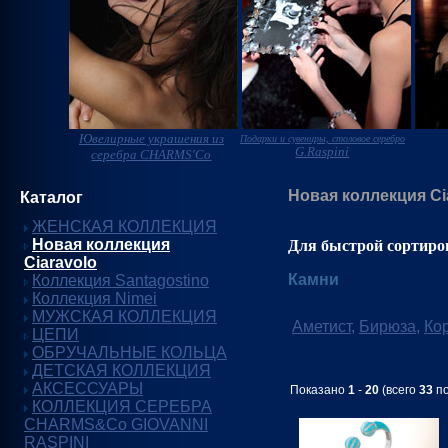
Ювелирные украшения из
Подарки и сувениры, столовое серебро
G.Raspini
серебра CHARMS'Co
Новая коллекция Ci
Каталог
ЖЕНСКАЯ КОЛЛЕКЦИЯ
Новая коллекция
Для быстрой сортиро
Ciaravolo
Камни
Коллекция Santagostino
Коллекция Nimei
МУЖСКАЯ КОЛЛЕКЦИЯ
Аметист
,
Бирюза
,
Ко
ЦЕПИ
ОБРУЧАЛЬНЫЕ КОЛЬЦА
ДЕТСКАЯ КОЛЛЕКЦИЯ
АКСЕССУАРЫ
Показано
1
-
20
(всего
33
по
КОЛЛЕКЦИЯ СЕРЕБРА
CHARMS&Co GIOVANNI
RASPINI