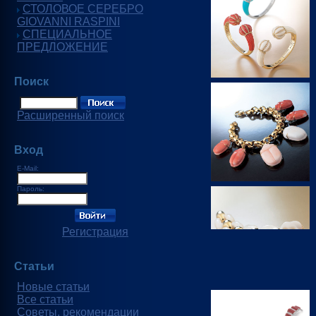
СТОЛОВОЕ СЕРЕБРО
GIOVANNI RASPINI
СПЕЦИАЛЬНОЕ
ПРЕДЛОЖЕНИЕ
Поиск
Расширенный поиск
Вход
E-Mail:
Пароль:
Регистрация
Статьи
Новые статьи
Все статьи
Советы, рекомендации