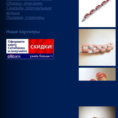
Обзоры, описания
Свадьба, обручальные
кольца
Подарки, сувениры
Наши партнеры