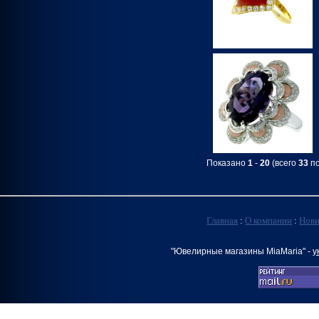
Показано
1
-
20
(всего
33
по
Главная
:
О компании
:
Нов
"Ювелирные магазины MiaMaria" -
у