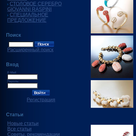
СТОЛОВОЕ СЕРЕБРО
GIOVANNI RASPINI
СПЕЦИАЛЬНОЕ
ПРЕДЛОЖЕНИЕ
Поиск
Расширенный поиск
Вход
E-Mail:
Пароль:
Регистрация
Статьи
Новые статьи
Все статьи
Советы, рекомендации