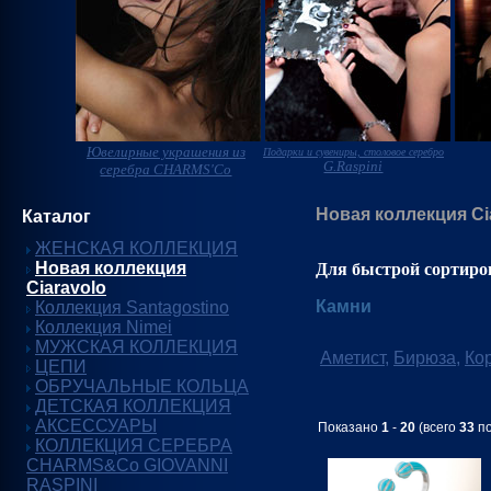
Ювелирные украшения из
Подарки и сувениры, столовое серебро
G.Raspini
серебра CHARMS'Co
Новая коллекция Ci
Каталог
ЖЕНСКАЯ КОЛЛЕКЦИЯ
Новая коллекция
Для быстрой сортиро
Ciaravolo
Камни
Коллекция Santagostino
Коллекция Nimei
МУЖСКАЯ КОЛЛЕКЦИЯ
Аметист
,
Бирюза
,
Ко
ЦЕПИ
ОБРУЧАЛЬНЫЕ КОЛЬЦА
ДЕТСКАЯ КОЛЛЕКЦИЯ
АКСЕССУАРЫ
Показано
1
-
20
(всего
33
по
КОЛЛЕКЦИЯ СЕРЕБРА
CHARMS&Co GIOVANNI
RASPINI