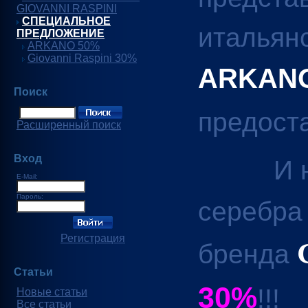
GIOVANNI RASPINI
СПЕЦИАЛЬНОЕ
итальян
ПРЕДЛОЖЕНИЕ
ARKANO 50%
Giovanni Raspini 30%
ARKAN
Поиск
предост
Расширенный поиск
Вход
И на ю
E-Mail:
Пароль:
серебра
Регистрация
бренда
Статьи
30%
!!!
Новые статьи
Все статьи