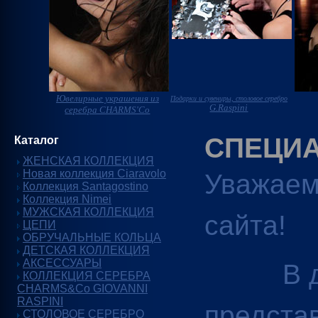
Ювелирные украшения из
Подарки и сувениры, столовое серебро
G.Raspini
серебра CHARMS'Co
СПЕЦИ
Каталог
ЖЕНСКАЯ КОЛЛЕКЦИЯ
Новая коллекция Ciaravolo
Уважаем
Коллекция Santagostino
Коллекция Nimei
МУЖСКАЯ КОЛЛЕКЦИЯ
сайта!
ЦЕПИ
ОБРУЧАЛЬНЫЕ КОЛЬЦА
ДЕТСКАЯ КОЛЛЕКЦИЯ
АКСЕССУАРЫ
В дан
КОЛЛЕКЦИЯ СЕРЕБРА
CHARMS&Co GIOVANNI
RASPINI
предста
СТОЛОВОЕ СЕРЕБРО