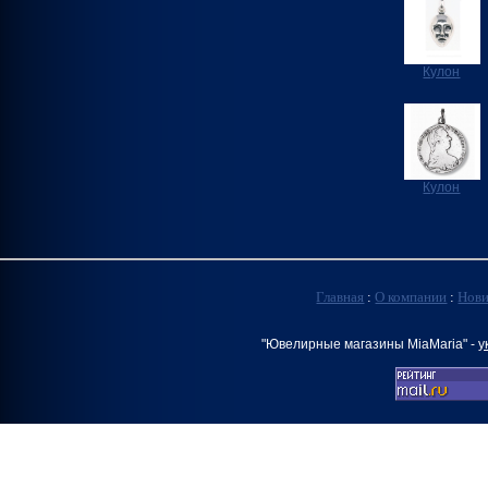
Кулон
Кулон
Главная
:
О компании
:
Нов
"Ювелирные магазины MiaMaria" -
у