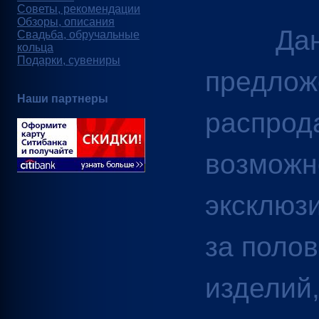
Советы, рекомендации
Обзоры, описания
Данно
Свадьба, обручальные
кольца
Подарки, сувениры
предлож
Наши партнеры
распрод
возможн
эксклюз
за полов
изделий