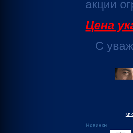
акции ог
Цена ук
С уваже
ARK
Новинки