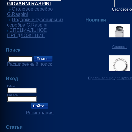
GIOVANNI RASPINI
Столовое серебро
Столовое с
G.Raspini
Подарки и сувениры из
Новинки
серебра G.Raspini
СПЕЦИАЛЬНОЕ
ПРЕДЛОЖЕНИЕ
Солонка
Поиск
Расширенный поиск
Вход
Брелок-Кольцо для кулон
E-Mail:
Пароль:
Регистрация
Статьи