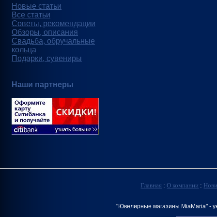
Новые статьи
Все статьи
Советы, рекомендации
Обзоры, описания
Свадьба, обручальные
кольца
Подарки, сувениры
Наши партнеры
Главная
:
О компании
:
Нов
"Ювелирные магазины MiaMaria" -
у