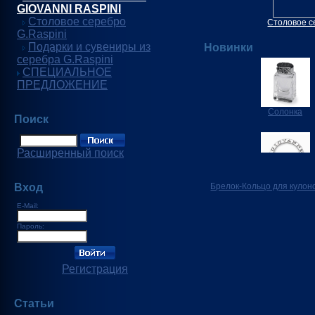
GIOVANNI RASPINI
Столовое серебро
Столовое с
G.Raspini
Подарки и сувениры из
Новинки
серебра G.Raspini
СПЕЦИАЛЬНОЕ
ПРЕДЛОЖЕНИЕ
Солонка
Поиск
Расширенный поиск
Вход
Брелок-Кольцо для кулон
E-Mail:
Пароль:
Регистрация
Статьи