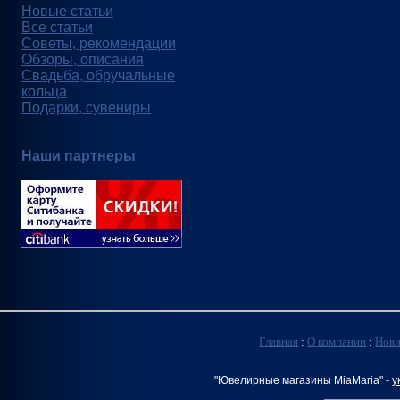
Новые статьи
Все статьи
Советы, рекомендации
Обзоры, описания
Свадьба, обручальные
кольца
Подарки, сувениры
Наши партнеры
Главная
:
О компании
:
Нов
"Ювелирные магазины MiaMaria" -
у