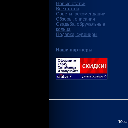
Новые статьи
Все статьи
Советы, рекомендации
Обзоры, описания
Свадьба, обручальные
кольца
Подарки, сувениры
Наши партнеры
"Ювел