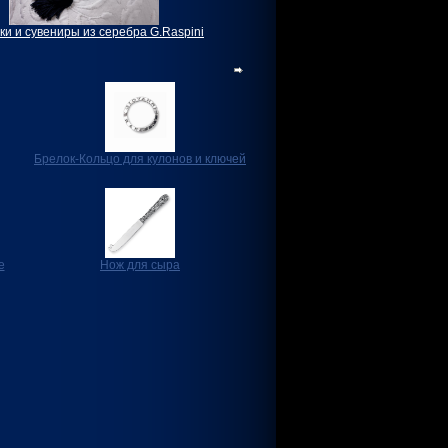
ки и сувениры из серебра G.Raspini
Брелок-Кольцо для кулонов и ключей
е
Нож для сыра