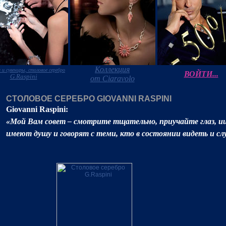
Коллекция
 и сувениры, столовое серебро
ВОЙТИ...
G.Raspini
от Ciaravolo
СТОЛОВОЕ СЕРЕБРО GIOVANNI RASPINI
Giovanni Raspini:
«Мой Вам совет – смотрите тщательно, приучайте глаз, и
имеют душу и говорят с теми, кто в состоянии видеть и с