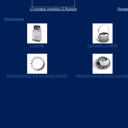
Столовое серебро G.Raspini
Подар
Новинки
Солонка
Сырница с ложкой
Брелок-Кольцо для кулонов и ключей
Увеличительное стекло в оправ