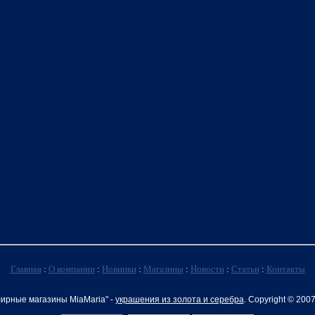
Главная
:
О компании
:
Новинки
:
Магазины
:
Новости
:
Статьи
:
Контакты
ирные магазины MiaMaria" -
украшения из золота и серебра
. Copyright © 200