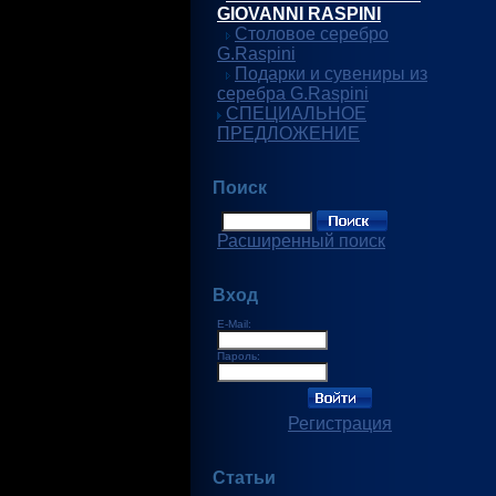
GIOVANNI RASPINI
Столовое серебро
G.Raspini
Подарки и сувениры из
серебра G.Raspini
СПЕЦИАЛЬНОЕ
ПРЕДЛОЖЕНИЕ
Поиск
Расширенный поиск
Вход
E-Mail:
Пароль:
Регистрация
Статьи