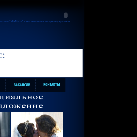
газины "MiaMaria"
- эксклюзивные ювелирные украшения
с: