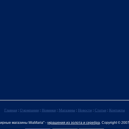
Главная
:
О компании
:
Новинки
:
Магазины
:
Новости
:
Статьи
:
Контакты
ирные магазины MiaMaria" -
украшения из золота и серебра
. Copyright © 200