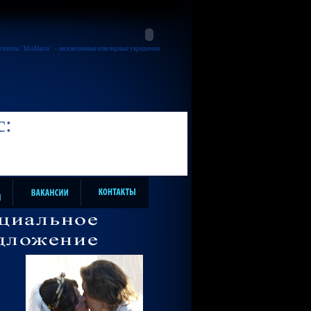
газины "MiaMaria"
- эксклюзивные ювелирные украшения
с: