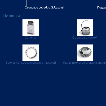
Столовое серебро G.Raspini
Подар
Новинки
Солонка
Сырница с ложкой
Брелок-Кольцо для кулонов и ключей
Увеличительное стекло в оправ