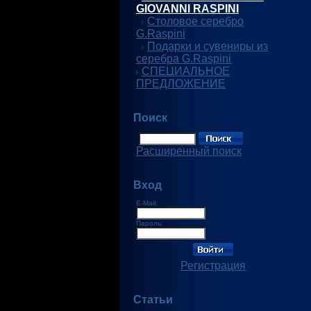
GIOVANNI RASPINI
Столовое серебро
G.Raspini
Подарки и сувениры из
серебра G.Raspini
СПЕЦИАЛЬНОЕ
ПРЕДЛОЖЕНИЕ
Поиск
Расширенный поиск
Вход
E-Mail:
Пароль:
Регистрация
Статьи