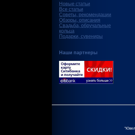
Новые статьи
Все статьи
Советы, рекомендации
Обзоры, описания
Свадьба, обручальные
кольца
Подарки, сувениры
Наши партнеры
"Ювел