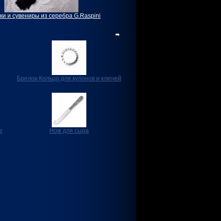
ки и сувениры из серебра G.Raspini
Брелок-Кольцо для кулонов и ключей
е
Нож для сыра