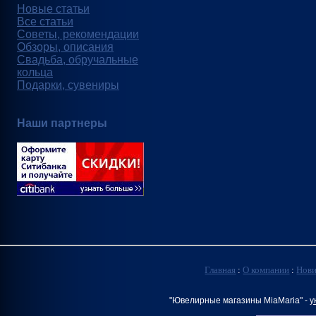
Новые статьи
Все статьи
Советы, рекомендации
Обзоры, описания
Свадьба, обручальные
кольца
Подарки, сувениры
Наши партнеры
Главная
:
О компании
:
Нов
"Ювелирные магазины MiaMaria" -
у