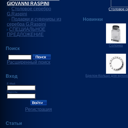
GIOVANNI RASPINI
Столовое серебро
Столовое с
G.Raspini
Подарки и сувениры из
Новинки
серебра G.Raspini
СПЕЦИАЛЬНОЕ
ПРЕДЛОЖЕНИЕ
Солонка
Поиск
Расширенный поиск
Вход
Брелок-Кольцо для кулон
E-Mail:
Пароль:
Регистрация
Статьи