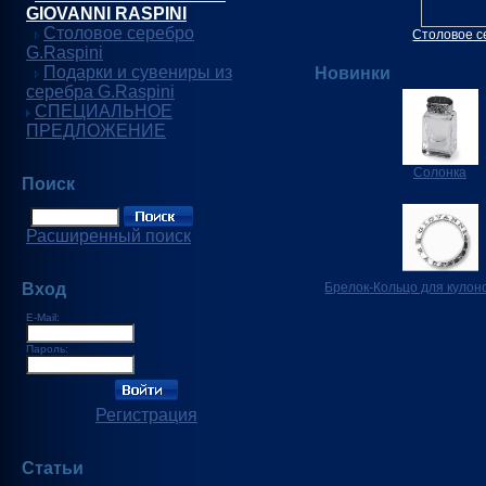
GIOVANNI RASPINI
Столовое серебро
Столовое с
G.Raspini
Подарки и сувениры из
Новинки
серебра G.Raspini
СПЕЦИАЛЬНОЕ
ПРЕДЛОЖЕНИЕ
Солонка
Поиск
Расширенный поиск
Вход
Брелок-Кольцо для кулон
E-Mail:
Пароль:
Регистрация
Статьи