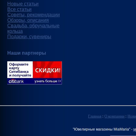
Новые статьи
Все статьи
Советы, рекомендации
Обзоры, описания
Свадьба, обручальные
кольца
Подарки, сувениры
Наши партнеры
Главная
:
О компании
:
Нов
"Ювелирные магазины MiaMaria" -
у