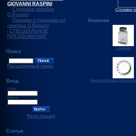
GIOVANNI RASPINI
Столовое серебро
Столовое с
G.Raspini
Подарки и сувениры из
Новинки
серебра G.Raspini
СПЕЦИАЛЬНОЕ
ПРЕДЛОЖЕНИЕ
Солонка
Поиск
Расширенный поиск
Вход
Брелок-Кольцо для кулон
E-Mail:
Пароль:
Регистрация
Статьи