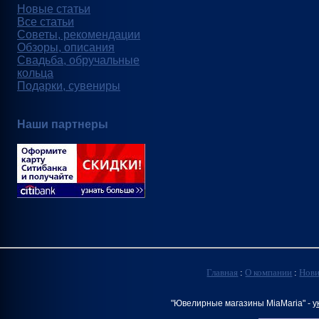
Новые статьи
Все статьи
Советы, рекомендации
Обзоры, описания
Свадьба, обручальные
кольца
Подарки, сувениры
Наши партнеры
Главная
:
О компании
:
Нов
"Ювелирные магазины MiaMaria" -
у