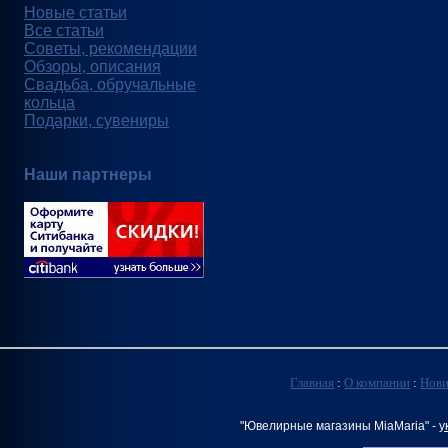
Новые статьи
Все статьи
Советы, рекомендации
Обзоры, описания
Свадьба, обручальные
кольца
Подарки, сувениры
Наши партнеры
Главная
:
О компании
:
Нов
"Ювелирные магазины MiaMaria" -
у